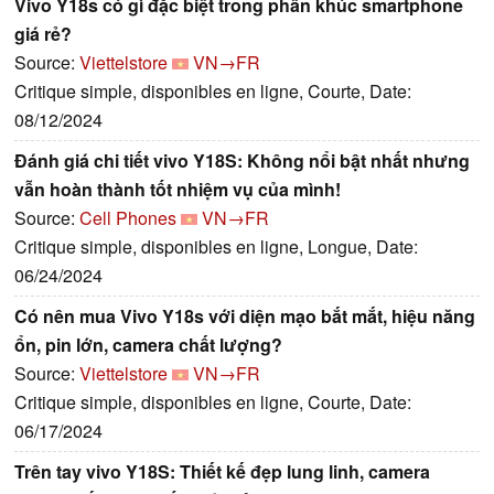
Vivo Y18s có gì đặc biệt trong phân khúc smartphone
giá rẻ?
Source:
Viettelstore
VN→FR
Critique simple, disponibles en ligne, Courte, Date:
08/12/2024
Đánh giá chi tiết vivo Y18S: Không nổi bật nhất nhưng
vẫn hoàn thành tốt nhiệm vụ của mình!
Source:
Cell Phones
VN→FR
Critique simple, disponibles en ligne, Longue, Date:
06/24/2024
Có nên mua Vivo Y18s với diện mạo bắt mắt, hiệu năng
ổn, pin lớn, camera chất lượng?
Source:
Viettelstore
VN→FR
Critique simple, disponibles en ligne, Courte, Date:
06/17/2024
Trên tay vivo Y18S: Thiết kế đẹp lung linh, camera