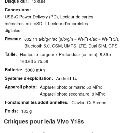
Disque dur
128GB
Connexions
USB-C Power Delivery (PD), Lecteur de cartes
mémoires: microSD, 1 Lecteur d'empreintes
digitales
Réseau
802.11 a/b/g/n/ac (a/b/g/n = Wi-Fi 4/ac = Wi-Fi 5/),
Bluetooth 5.0, GSM, UMTS, LTE, Dual SIM, GPS
Taille
Hauteur x Largeur x Profondeur (en mm): 8.39 x
163.63 x 75.58
Batterie
5000 mAh
Système d'exploitation
Android 14
Appareil photo
Appareil photo primaire: 50 MPix
Appareil photo secondaire: 8 MPix
Fonctionnalités additionnelles
Clavier: OnScreen
Poids
185 g
Critiques pour le/la Vivo Y18s