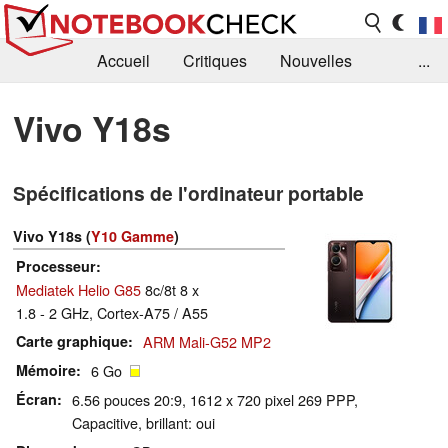
Accueil
Critiques
Nouvelles
...
FAQ
Bibliothèque
Guide d'achat
Vivo Y18s
Recherche
Contact
Spécifications de l'ordinateur portable
Vivo Y18s (
Y10 Gamme
)
Processeur
Mediatek Helio G85
8c/8t 8 x
1.8 - 2 GHz, Cortex-A75 / A55
Carte graphique
ARM Mali-G52 MP2
Mémoire
6 Go
Écran
6.56 pouces 20:9, 1612 x 720 pixel 269 PPP,
Capacitive, brillant: oui