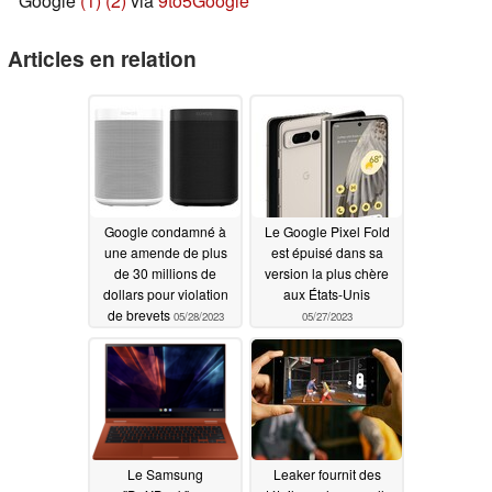
Google
(1)
(2)
via
9to5Google
Articles en relation
Google condamné à
Le Google Pixel Fold
une amende de plus
est épuisé dans sa
de 30 millions de
version la plus chère
dollars pour violation
aux États-Unis
de brevets
05/28/2023
05/27/2023
Le Samsung
Leaker fournit des