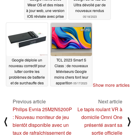
Wear OS et des mises
Ultra dévoilé par de
à jour web, une version
nouveaux rendus
iOS révisée avec prise
05/18/2023
en charge de Matter
suivra
05/18/2023
Google déploie un
TCL 2023 Smart S
nouveau correctif pour
Class : de nouveaux
lutter contre les
téléviseurs Google
problèmes de batterie
moins chers font leur
et de surchauffe des
apparition
05/17/2023
Show more articles
séries Pixel 6 et Pixel 7
05/17/2023
Previous article
Next article
Philips Evnia 25M2N5200P
Le tapis roulant VR à
: Nouveau moniteur de jeu
domicile Omni One
⟨
⟩
bientôt disponible avec un
présenté avant sa
taux de rafraîchissement de
sortie officielle