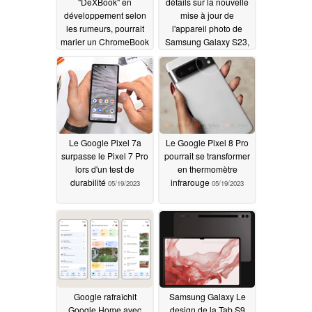
"DeXBook" en
détails sur la nouvelle
développement selon
mise à jour de
les rumeurs, pourrait
l'appareil photo de
marier un ChromeBook
Samsung Galaxy S23,
avec le Samsung DeX
Galaxy S23 Plus et
Galaxy S23 Ultra
05/23/2023
05/20/2023
Le Google Pixel 7a
Le Google Pixel 8 Pro
surpasse le Pixel 7 Pro
pourrait se transformer
lors d'un test de
en thermomètre
durabilité
infrarouge
05/19/2023
05/19/2023
Google rafraîchit
Samsung Galaxy Le
Google Home avec
design de la Tab S9