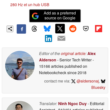
280 Hz et un hub USB
Add as a preferred
source on Google
Editor of the
original article
:
Alex
Alderson
- Senior Tech Writer
-
15166 articles published on
Notebookcheck
since 2018
contact me via:
@aldersonaj
,
Bluesky
Translator:
Ninh Ngoc Duy
- Editorial
Assistant
- 819461 articles published