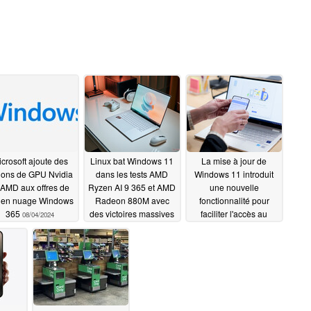
crosoft ajoute des
Linux bat Windows 11
La mise à jour de
ions de GPU Nvidia
dans les tests AMD
Windows 11 introduit
 AMD aux offres de
Ryzen AI 9 365 et AMD
une nouvelle
 en nuage Windows
Radeon 880M avec
fonctionnalité pour
365
des victoires massives
faciliter l'accès au
08/04/2024
dans les tests de jeux
téléphone Android
08/02/2024
07/26/2024