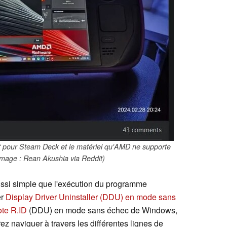
rt pour Steam Deck et le matériel qu'AMD ne supporte
'image : Rean Akushia via Reddit)
aussi simple que l'exécution du programme
er
Display Driver Uninstaller (DDU) en mode sans
ote R.ID
(DDU) en mode sans échec de Windows,
rez naviguer à travers les différentes lignes de