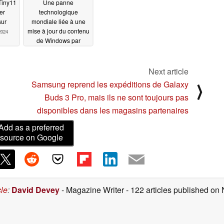
Tiny11
Une panne
er
technologique
sur
mondiale liée à une
mise à jour du contenu
2024
de Windows par
CrowdStrike
immobilise les vols et
perturbe les
Next article
entreprises dans le
Samsung reprend les expéditions de Galaxy
⟩
monde entier
07/19/2024
Buds 3 Pro, mais ils ne sont toujours pas
disponibles dans les magasins partenaires
Add as a preferred
source on Google
cle
:
David Devey
- Magazine Writer
- 122 articles published o