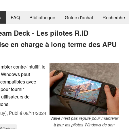
s
FAQ
Bibliothèque
Guide d'achat
Recherche
m Deck - Les pilotes R.ID
rise en charge à long terme des APU
er contre-intuitif, le
nt Windows peut
s compatibles avec
pour fournir
utilisateurs de
ions.
uy),
Publié
08/11/2024
Valve n'est pas réputé pour maintenir
à jour les pilotes Windows de son
Windows