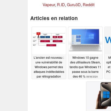
Vapeur
,
R.ID
,
Guru3D
,
Reddit
Articles en relation
L'ancien est nouveau :
Windows 10 gagne
Mi
une vulnérabilité de
des utilisateurs Steam,
opt
Windows permet des
tandis que Windows 11
et
attaques indétectables
passe sous la barre
PC
par rétrogradation
des 46 %
08/06/2024
08/08/2024