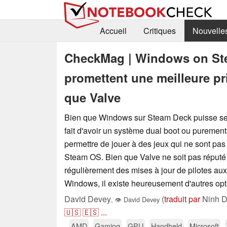
Accueil
Critiques
Nouvelle
CheckMag | Windows on Stea
promettent une meilleure p
que Valve
Bien que Windows sur Steam Deck puisse sembl
fait d'avoir un système dual boot ou pureme
permettre de jouer à des jeux qui ne sont pa
Steam OS. Bien que Valve ne soit pas réputé 
régulièrement des mises à jour de pilotes aux 
Windows, il existe heureusement d'autres opt
David Devey
(
traduit par
Ninh D
,
👁
David Devey
🇺🇸
🇪🇸
...
AMD
Gaming
GPU
Handheld
Microsoft