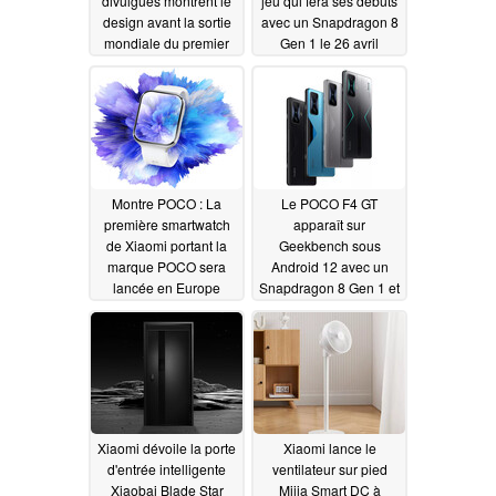
divulgués montrent le
jeu qui fera ses débuts
design avant la sortie
avec un Snapdragon 8
mondiale du premier
Gen 1 le 26 avril
smartphone
04/15/2022
Snapdragon 8 Gen 1
de POCO
04/25/2022
Montre POCO : La
Le POCO F4 GT
première smartwatch
apparaît sur
de Xiaomi portant la
Geekbench sous
marque POCO sera
Android 12 avec un
lancée en Europe
Snapdragon 8 Gen 1 et
12 Go de RAM
04/15/2022
04/15/2022
Xiaomi dévoile la porte
Xiaomi lance le
d'entrée intelligente
ventilateur sur pied
Xiaobai Blade Star
Mijia Smart DC à