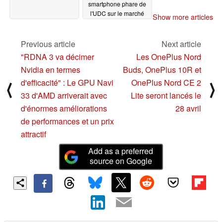
smartphone phare de
l'UDC sur le marché
Show more articles
mondial
04/13/2022
Previous article
Next article
"RDNA 3 va décimer
Les OnePlus Nord
Nvidia en termes
Buds, OnePlus 10R et
d'efficacité" : Le GPU Navi
OnePlus Nord CE 2
⟨
⟩
33 d'AMD arriverait avec
Lite seront lancés le
d'énormes améliorations
28 avril
de performances et un prix
attractif
Add as a preferred
source on Google