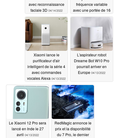
avec reconnaissance
fréquence variable
faciale 3D
avec une portée de 16
04/14/2022
m
04/14/2022
Xiaomi lance le
L'aspirateur robot
purificateur d'air
Dreame Bot W10 Pro
intelligent de la série 4
pourrait arriver en
avec commandes
Europe
04/13/2022
vocales Alexa
04/13/2022
Le Xiaomi 12 Pro sera
RedMagic annonce le
lancé en Inde le 27
prix et la disponibilité
avril
du 7 Pro, le dernier
04/13/2022