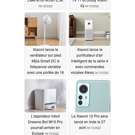
IQ
05/18/2022
04/15/2022
Xiaomi lance le
Xiaomi lance le
ventilateur sur pied
purificateur d'air
Mijia Smart DC à
intelligent de la série 4
fréquence variable
avec commandes
avec une portée de 16
vocales Alexa
04/13/2022
m
04/14/2022
L'aspirateur robot
Le Xiaomi 12 Pro sera
Dreame Bot W10 Pro
lancé en Inde le 27
pourrait arriver en
avril
04/13/2022
Europe
04/13/2022