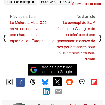
s'agit d'un mélange de
POCO X4 GT et POCO
Show more articles
Xiaomi 11 Lite 5G NE
X4 GT Plus alors que
et de Xiaomi 12X
les versions chinoises
sont arrêtées par le
Previous article
Next article
04/12/2022
MIIT
04/12/2022
Le Motorola Moto G22
Le concept de SUV
arrive en Inde avec
électrique Wrangler de
une charge plus
Jeep bénéficie d'une
⟨
⟩
rapide qu'en Europe
augmentation massive de
ses performances pour
plus de plaisir en tout-
terrain
Add as a preferred
source on Google