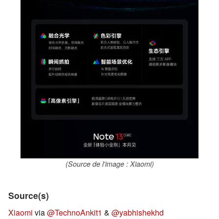
(Source de l'image : Xiaomi)
Source(s)
Xiaomi
via
@TechnoAnkit1
&
@yabhishekhd