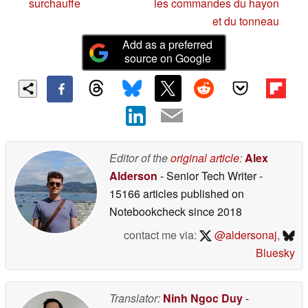
surchauffe
les commandes du hayon
et du tonneau
Add as a preferred
source on Google
Editor of the
original article
:
Alex
Alderson
- Senior Tech Writer
-
15166 articles published on
Notebookcheck
since 2018
contact me via:
@aldersonaj
,
Bluesky
Translator:
Ninh Ngoc Duy
-