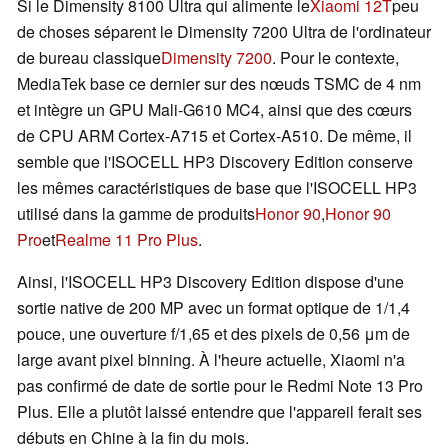
Si le Dimensity 8100 Ultra qui alimente le
Xiaomi 12T
peu
de choses séparent le Dimensity 7200 Ultra de l'ordinateur
de bureau classique
Dimensity 7200
. Pour le contexte,
MediaTek base ce dernier sur des nœuds TSMC de 4 nm
et intègre un GPU Mali-G610 MC4, ainsi que des cœurs
de CPU ARM Cortex-A715 et Cortex-A510. De même, il
semble que l'ISOCELL HP3 Discovery Edition conserve
les mêmes caractéristiques de base que l'ISOCELL HP3
utilisé dans la gamme de produits
Honor 90
,
Honor 90
Pro
et
Realme 11 Pro Plus
.
Ainsi, l'ISOCELL HP3 Discovery Edition dispose d'une
sortie native de 200 MP avec un format optique de 1/1,4
pouce, une ouverture f/1,65 et des pixels de 0,56 μm de
large avant pixel binning. À l'heure actuelle, Xiaomi n'a
pas confirmé de date de sortie pour le Redmi Note 13 Pro
Plus. Elle a plutôt laissé entendre que l'appareil ferait ses
débuts en Chine à la fin du mois.