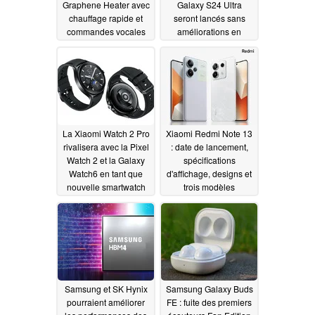
Graphene Heater avec
Galaxy S24 Ultra
chauffage rapide et
seront lancés sans
commandes vocales
améliorations en
matière de charge, la
09/18/2023
charge rapide à 65 W
étant exclue
09/15/2023
La Xiaomi Watch 2 Pro
Xiaomi Redmi Note 13
rivalisera avec la Pixel
: date de lancement,
Watch 2 et la Galaxy
spécifications
Watch6 en tant que
d'affichage, designs et
nouvelle smartwatch
trois modèles
Wear OS avec un
confirmés par de
boîtier en acier
nouveaux teasers
inoxydable et des
09/15/2023
fonctions avancées de
suivi de la santé
09/15/2023
Samsung et SK Hynix
Samsung Galaxy Buds
pourraient améliorer
FE : fuite des premiers