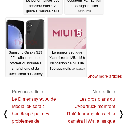
les performances des
écouteurs Fan Edition
accélérateurs d'IA
au design familier
grâce à l'arrivée de la
09/13/2023
norme DRAM HBM4
09/14/2023
Samsung Galaxy S23
La rumeur veut que
FE : fuite de rendus
Xiaomi mette MIUI 15 à
officiels du nouveau
disposition de plus de
smartphone et du
100 appareils
09/13/2023
successeur du Galaxy
Show more articles
S21 FE
09/13/2023
Previous article
Next article
Le Dimensity 9300 de
Les gros plans du
MediaTek serait
Cybertruck montrent
⟨
⟩
handicapé par des
l'intérieur anguleux et la
problèmes de
caméra HW4, ainsi que