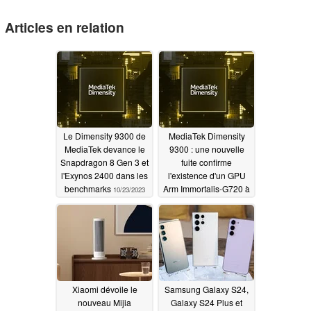
Articles en relation
Le Dimensity 9300 de
MediaTek Dimensity
MediaTek devance le
9300 : une nouvelle
Snapdragon 8 Gen 3 et
fuite confirme
l'Exynos 2400 dans les
l'existence d'un GPU
benchmarks
Arm Immortalis-G720 à
10/23/2023
12 cœurs et la vitesse
d'horloge du cœur
Cortex-X4
10/08/2023
Xiaomi dévoile le
Samsung Galaxy S24,
nouveau Mijia
Galaxy S24 Plus et