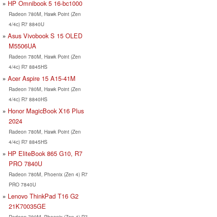
HP Omnibook 5 16-bc1000
Radeon 780M, Hawk Point (Zen
4/4c) R7 8840U
Asus Vivobook S 15 OLED
M5506UA
Radeon 780M, Hawk Point (Zen
4/4c) R7 8845HS
Acer Aspire 15 A15-41M
Radeon 780M, Hawk Point (Zen
4/4c) R7 8840HS
Honor MagicBook X16 Plus
2024
Radeon 780M, Hawk Point (Zen
4/4c) R7 8845HS
HP EliteBook 865 G10, R7
PRO 7840U
Radeon 780M, Phoenix (Zen 4) R7
PRO 7840U
Lenovo ThinkPad T16 G2
21K70035GE
Radeon 780M, Phoenix (Zen 4) R7