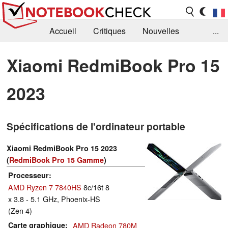
Accueil
Critiques
Nouvelles
...
FAQ
Bibliothèque
Guide d'achat
Xiaomi RedmiBook Pro 15
Recherche
Contact
2023
Spécifications de l'ordinateur portable
Xiaomi RedmiBook Pro 15 2023
(
RedmiBook Pro 15 Gamme
)
Processeur
AMD Ryzen 7 7840HS
8c/16t 8
x 3.8 - 5.1 GHz, Phoenix-HS
(Zen 4)
Carte graphique
AMD Radeon 780M