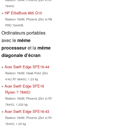
7840U
HP EliteBook 865 G10
Radeon 780M, Phoenix (Zen 4) R9
PRO 7940HS
Ordinateurs portables
avec le
même
processeur
et la
même
diagonale d'écran
Acer Swift Edge SFE16-44
Radeon 780M, Hawk Point (Zen
4/4c) R7 8840U, 1.23 kg
Acer Swift Edge SFE16
Ryzen 7 7840U
Radeon 780M, Phoenix (Zen 4) R7
7840U, 1.232 kg
Acer Swift Edge SFE16-43
Radeon 780M, Phoenix (Zen 4) R7
7840U, 1.25 kg