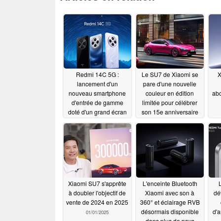
Redmi 14C 5G :
Le SU7 de Xiaomi se
X
lancement d'un
pare d'une nouvelle
nouveau smartphone
couleur en édition
ab
d'entrée de gamme
limitée pour célébrer
doté d'un grand écran
son 15e anniversaire
de 6,88 pouces
01/02/2025
01/07/2025
Xiaomi SU7 s'apprête
L'enceinte Bluetooth
à doubler l'objectif de
Xiaomi avec son à
dé
vente de 2024 en 2025
360° et éclairage RVB
désormais disponible
d'a
01/01/2025
dans plus de pays