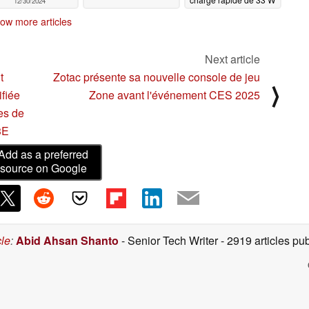
12/30/2024
12/30/2024
ow more articles
Next article
t
Zotac présente sa nouvelle console de jeu
⟩
fiée
Zone avant l'événement CES 2025
es de
3E
Add as a preferred
source on Google
cle
:
Abid Ahsan Shanto
- Senior Tech Writer
- 2919 articles p