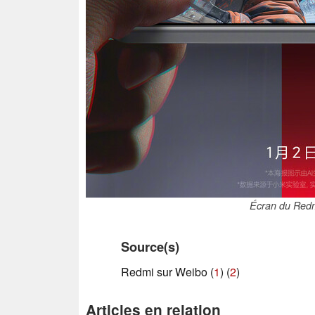
Écran du Redm
Source(s)
Redmi sur Weibo (
1
) (
2
)
Articles en relation