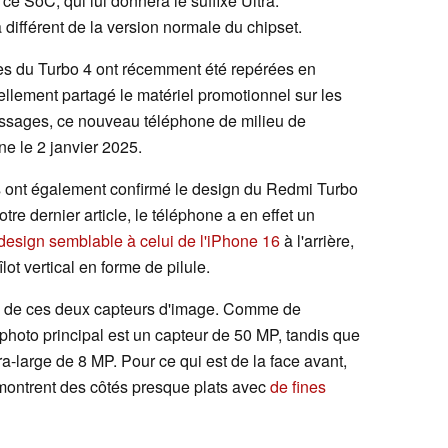
ce SoC, qui lui donnera le suffixe Ultra.
a différent de la version normale du chipset.
es du Turbo 4 ont récemment été repérées en
iellement partagé le matériel promotionnel sur les
essages, ce nouveau téléphone de milieu de
ne le 2 janvier 2025.
es ont également confirmé le design du Redmi Turbo
e dernier article, le téléphone a en effet un
design semblable à celui de l'iPhone 16
à l'arrière,
ot vertical en forme de pilule.
ls de ces deux capteurs d'image. Comme de
l photo principal est un capteur de 50 MP, tandis que
ra-large de 8 MP. Pour ce qui est de la face avant,
 montrent des côtés presque plats avec
de fines