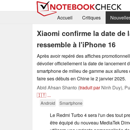
Accueil
Critiques
Nouvelle
Xiaomi confirme la date de
ressemble à l'iPhone 16
Après avoir repéré des affiches promotionnell
dévoiler officiellement la date de lancement
smartphone de milieu de gamme aux allures d
faire ses débuts en Chine le 2 janvier 2025.
Abid Ahsan Shanto (
traduit par
Ninh Duy),
Pu
🇮🇹
...
Android
Smartphone
Le Redmi Turbo 4 sera l'un des tout pr
être équipé du nouveau MediaTek Dime