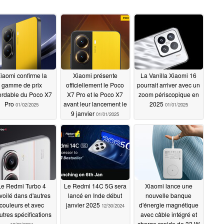
iaomi confirme la
Xiaomi présente
La Vanilla Xiaomi 16
gamme de prix
officiellement le Poco
pourrait arriver avec un
ordable du Poco X7
X7 Pro et le Poco X7
zoom périscopique en
Pro
avant leur lancement le
2025
01/02/2025
01/01/2025
9 janvier
01/01/2025
Le Redmi Turbo 4
Le Redmi 14C 5G sera
Xiaomi lance une
voilé dans d'autres
lancé en Inde début
nouvelle banque
couleurs et avec
janvier 2025
d'énergie magnétique
12/30/2024
utres spécifications
avec câble intégré et
charge rapide de 33 W