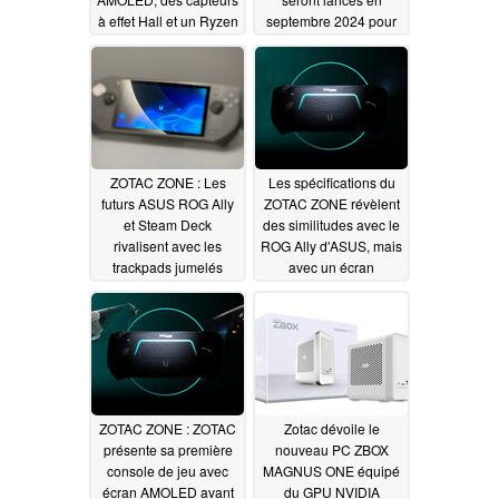
à effet Hall et un Ryzen
septembre 2024 pour
ZOTAC GAMING, fera également son apparition au CES
7 8840U
799 €
08/19/2024
06/04/2024
2025. Conçus pour offrir une expérience de jeu de haute
performance avec une qualité ultime, ces PC sont
équipés de cartes graphiques ZOTAC GAMING et de
processeurs AMD Ryzen pour élever le niveau de jeu
dès la sortie de la boîte.
ZOTAC ZONE : Les
Les spécifications du
futurs ASUS ROG Ally
ZOTAC ZONE révèlent
et Steam Deck
des similitudes avec le
rivalisent avec les
ROG Ally d'ASUS, mais
trackpads jumelés
avec un écran
dans les premières
AMOLED
05/30/2024
photos de la vie réelle
05/31/2024
ZOTAC ZONE : ZOTAC
Zotac dévoile le
présente sa première
nouveau PC ZBOX
console de jeu avec
MAGNUS ONE équipé
écran AMOLED avant
du GPU NVIDIA