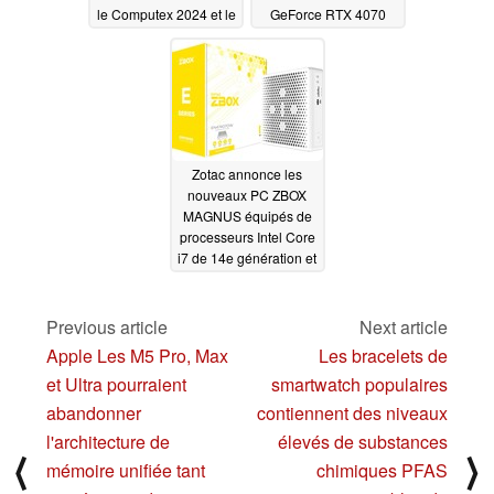
le Computex 2024 et le
GeForce RTX 4070
ROG Ally X d'ASUS
SUPER et d'un
puissant processeur
05/29/2024
Intel
04/19/2024
Zotac annonce les
nouveaux PC ZBOX
MAGNUS équipés de
processeurs Intel Core
i7 de 14e génération et
de GPU NVIDIA
GeForce RTX 4070
dans des boîtiers
Previous article
Next article
compacts
04/19/2024
Apple Les M5 Pro, Max
Les bracelets de
et Ultra pourraient
smartwatch populaires
abandonner
contiennent des niveaux
l'architecture de
élevés de substances
⟨
⟩
mémoire unifiée tant
chimiques PFAS