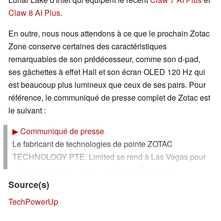
Claw 8 AI Plus
.
En outre, nous nous attendons à ce que le prochain Zotac
Zone conserve certaines des caractéristiques
remarquables de son prédécesseur, comme son d-pad,
ses gâchettes à effet Hall et son écran OLED 120 Hz qui
est beaucoup plus lumineux que ceux de ses pairs. Pour
référence, le communiqué de presse complet de Zotac est
le suivant :
▶
Communiqué de presse
Le fabricant de technologies de pointe ZOTAC
TECHNOLOGY PTE. Limited se rend à Las Vegas pour
présenter ses nouveaux produits au Consumer
Electronics Show (CES) 2025, l'un des plus grands
Source(s)
événements technologiques au monde où des centaines
TechPowerUp
d'entreprises de plus de 150 pays présentent leurs
dernières innovations. C'est la première fois que ZOTAC