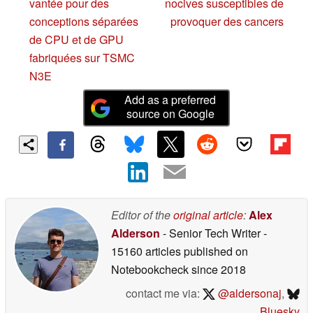
vantée pour des
nocives susceptibles de
conceptions séparées
provoquer des cancers
de CPU et de GPU
fabriquées sur TSMC
N3E
Add as a preferred
source on Google
Editor of the
original article
:
Alex
Alderson
- Senior Tech Writer
-
15160 articles published on
Notebookcheck
since 2018
contact me via:
@aldersonaj
,
Bluesky