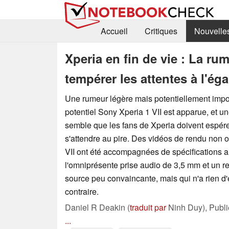
Accueil
Critiques
Nouvelle
Xperia en fin de vie : La ru
tempérer les attentes à l'é
Une rumeur légère mais potentiellement impo
potentiel Sony Xperia 1 VII est apparue, et une
semble que les fans de Xperia doivent espére
s'attendre au pire. Des vidéos de rendu non of
VII ont été accompagnées de spécifications 
l'omniprésente prise audio de 3,5 mm et un re
source peu convaincante, mais qui n'a rien d'e
contraire.
Daniel R Deakin (
traduit par
Ninh Duy),
Publ
...