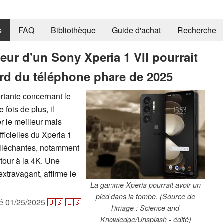
s
FAQ
Bibliothèque
Guide d'achat
Recherche
meur d'un Sony Xperia 1 VII pourrait
gard du téléphone phare de 2025
rtante concernant le
 fois de plus, il
r le meilleur mais
ficielles du Xperia 1
alléchantes, notamment
tour à la 4K. Une
xtravagant, affirme le
La gamme Xperia pourrait avoir un
pied dans la tombe. (Source de
ié
01/25/2025
🇺🇸
🇪🇸
l'image : Science and
Knowledge/Unsplash - édité)