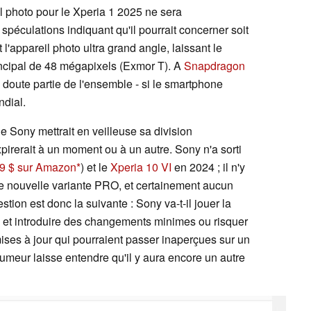
l photo pour le Xperia 1 2025 ne sera
péculations indiquant qu'il pourrait concerner soit
t l'appareil photo ultra grand angle, laissant le
incipal de 48 mégapixels (Exmor T). A
Snapdragon
oute partie de l'ensemble - si le smartphone
ndial.
e Sony mettrait en veilleuse sa division
rerait à un moment ou à un autre. Sony n'a sorti
9 $ sur Amazon
) et le
Xperia 10 VI
en 2024 ; il n'y
de nouvelle variante PRO, et certainement aucun
tion est donc la suivante : Sony va-t-il jouer la
II et introduire des changements minimes ou risquer
ses à jour qui pourraient passer inaperçues sur un
umeur laisse entendre qu'il y aura encore un autre