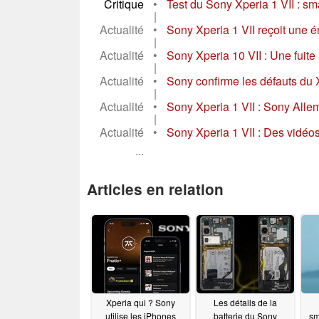
Critique
•
Test du Sony Xperia 1 VII : sma
|
Actualité
•
Sony Xperia 1 VII reçoit une é
|
Actualité
•
Sony Xperia 10 VII : Une fuite 
|
Actualité
•
Sony confirme les défauts du Xp
|
Actualité
•
Sony Xperia 1 VII : Sony All
|
Actualité
•
Sony Xperia 1 VII : Des vidéos
...
Articles en relation
Xperia qui ? Sony
Les détails de la
utilise les iPhones
batterie du Sony
sm