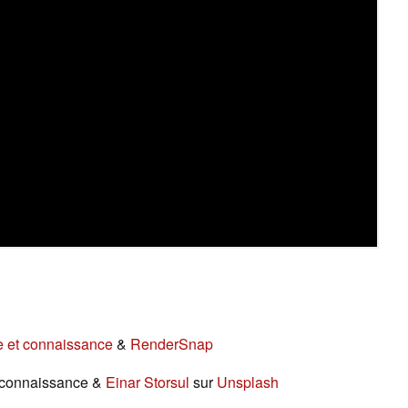
e et connaissance
&
RenderSnap
t connaissance &
Einar Storsul
sur
Unsplash