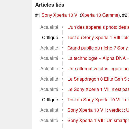
Articles liés
#1
Sony Xperia 10 VI
(
Xperia 10 Gamme
), #2
Actualité
•
L'un des appareils photo des 
|
Critique
•
Test du Sony Xperia 1 VIII : bie
|
Actualité
•
Grand public ou niche ? Sony n'
|
Actualité
•
La technologie « Alpha DNA » d
|
Actualité
•
Une alternative plus légère au
|
Actualité
•
Le Snapdragon 8 Elite Gen 5 :
|
Actualité
•
Le Sony Xperia 1 VIII n'est pa
|
Critique
•
Test du Sony Xperia 10 VII : u
|
Actualité
•
Sony Xperia 10 VII : verdict :
|
Actualité
•
Sony Xperia 1 VII : Un smartph
|