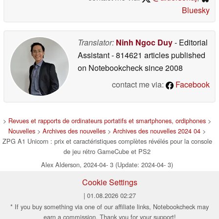
Bluesky
Translator:
Ninh Ngoc Duy
- Editorial
Assistant
- 814621 articles published
on Notebookcheck
since 2008
contact me via:
Facebook
>
Revues et rapports de ordinateurs portatifs et smartphones, ordiphones
>
Nouvelles
>
Archives des nouvelles
>
Archives des nouvelles 2024 04
>
ZPG A1 Unicorn : prix et caractéristiques complètes révélés pour la console
de jeu rétro GameCube et PS2
Alex Alderson, 2024-04- 3 (Update: 2024-04- 3)
Cookie Settings
| 01.08.2026 02:27
* If you buy something via one of our affiliate links, Notebookcheck may
earn a commission. Thank you for your support!