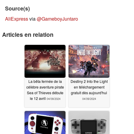
Source(s)
AliExpress
via
@GameboyJuntaro
Articles en relation
La bêta fermée de la
Destiny 2 Into the Light
célèbre aventure pirate
en téléchargement
Sea of Thieves débute
gratuit dès aujourd'hui
le 12 avril
04/09/2024
04/09/2024