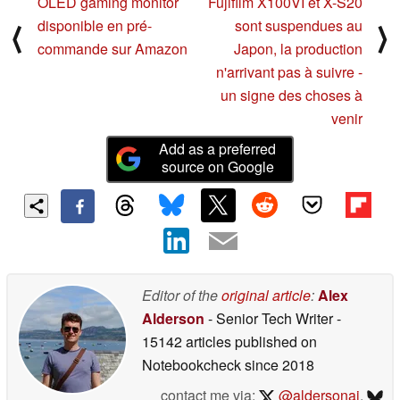
OLED gaming monitor
Fujifilm X100VI et X-S20
disponible en pré-
sont suspendues au
⟨
⟩
commande sur Amazon
Japon, la production
n'arrivant pas à suivre -
un signe des choses à
venir
Add as a preferred
source on Google
Editor of the
original article
:
Alex
Alderson
- Senior Tech Writer
-
15142 articles published on
Notebookcheck
since 2018
contact me via:
@aldersonaj
,