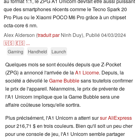
au format 1:1, le ZPG A1 Unicorn devrait être aussi puissant
que des smartphones récents comme le Tecno Spark 20
Pro Plus ou le Xiaomi POCO M6 Pro grâce à un chipset
octa-core 6 nm.
Alex Alderson (
traduit par
Ninh Duy),
Publié
04/03/2024
🇺🇸
🇪🇸
...
Gaming
Handheld
Launch
Quelques mois se sont écoulés depuis que Z-Pocket
(ZPG) a annoncé l'arrivée de la
A1 Licorne
. Depuis, la
société a dévoilé le
Game Bubble
sans toutefois confirmer
le prix de l'appareil. Néanmoins, le prix de prévente de
l'A1 Unicorn implique que la Game Bubble sera une
affaire coûteuse lorsqu'elle sortira.
Plus précisément, l'A1 Unicorn a atterri sur
sur AliExpress
pour 216,71 $ en trois couleurs. Bien qu'il soit un peu cher
pour une console de jeu, l'A1 Unicorn semble partager