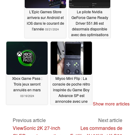
L'Epic Games Store
Le pilote Nvidia
arrivera sur Android et
GeForce Game Ready
iOS dans le courant de
Driver 551.86 est
l'année
désormais disponible
03/21/2024
avec des optimisations
pour Portal avec RTX,
Horizon Forbidden
West Complete Edition,
et plus encore
03/20/2024
Xbox Game Pass :
Miyoo Mini Flip : La
Trois jeux seront
console de poche rétro
annulés en mars
inspirée du Game Boy
Advance SP est
03/19/2024
annoncée avec une
Show more articles
vidéo teaser de pré-
lancement
03/19/2024
Previous article
Next article
ViewSonic 2K 27-inch
Les commandes de