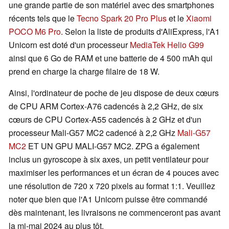
une grande partie de son matériel avec des smartphones
récents tels que le
Tecno Spark 20 Pro Plus
et le
Xiaomi
POCO M6 Pro
. Selon la liste de produits d'AliExpress, l'A1
Unicorn est doté d'un processeur
MediaTek Helio G99
ainsi que 6 Go de RAM et une batterie de 4 500 mAh qui
prend en charge la charge filaire de 18 W.
Ainsi, l'ordinateur de poche de jeu dispose de deux cœurs
de CPU ARM Cortex-A76 cadencés à 2,2 GHz, de six
cœurs de CPU Cortex-A55 cadencés à 2 GHz et d'un
processeur Mali-G57 MC2 cadencé à 2,2 GHz
Mali-G57
MC2
ET UN GPU MALI-G57 MC2. ZPG a également
inclus un gyroscope à six axes, un petit ventilateur pour
maximiser les performances et un écran de 4 pouces avec
une résolution de 720 x 720 pixels au format 1:1. Veuillez
noter que bien que l'A1 Unicorn puisse être commandé
dès maintenant, les livraisons ne commenceront pas avant
la mi-mai 2024 au plus tôt.