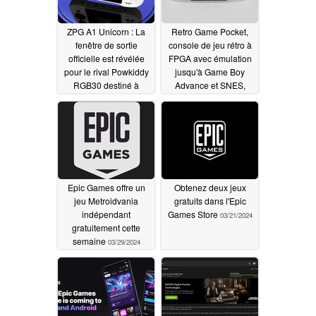
ZPG A1 Unicorn : La
Retro Game Pocket,
fenêtre de sortie
console de jeu rétro à
officielle est révélée
FPGA avec émulation
pour le rival Powkiddy
jusqu'à Game Boy
RGB30 destiné à
Advance et SNES,
émuler les jeux de la
annoncée
04/02/2024
PlayStation 2 et du
GameCube
04/05/2024
Epic Games offre un
Obtenez deux jeux
jeu Metroidvania
gratuits dans l'Epic
indépendant
Games Store
03/21/2024
gratuitement cette
semaine
03/29/2024