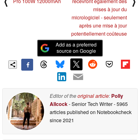
⟨
⟩
Pro 100W 12000mAh
recevront également des
mises à jour du
micrologiciel - seulement
après une mise à jour
potentiellement coûteuse
Add as a preferred
source on Google
Editor of the
original article
:
Polly
Allcock
- Senior Tech Writer
- 5965
articles published on Notebookcheck
since 2021