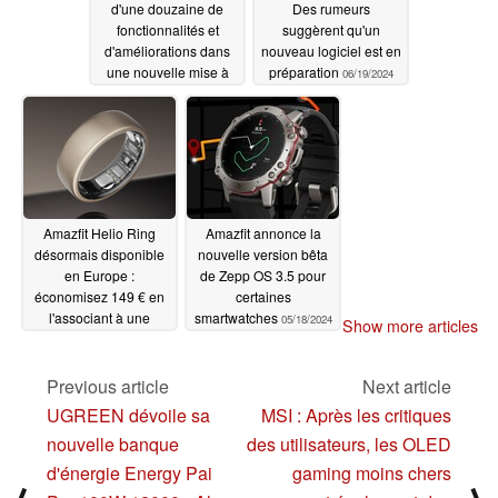
d'une douzaine de
Des rumeurs
fonctionnalités et
suggèrent qu'un
d'améliorations dans
nouveau logiciel est en
une nouvelle mise à
préparation
06/19/2024
jour de sa smartwatch
06/25/2024
Amazfit Helio Ring
Amazfit annonce la
désormais disponible
nouvelle version bêta
en Europe :
de Zepp OS 3.5 pour
économisez 149 € en
certaines
l'associant à une
smartwatches
05/18/2024
Show more articles
smartwatch
06/17/2024
Previous article
Next article
UGREEN dévoile sa
MSI : Après les critiques
nouvelle banque
des utilisateurs, les OLED
d'énergie Energy Pai
gaming moins chers