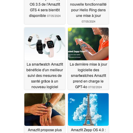
OS 3.5 de l'Amazfit
nouvelle fonctionnalité
GTS 4 sera bientôt
pour Helio Ring dans
disponible
une mise à jour
07/05/2024
07/05/2024
La smartwatch Amazfit
La dernière mise à jour
bénéficie d'un meilleur
logicielle des
suivi des mesures de
smartwatches Amazfit
santé grâce à un
prend en charge le
nouveau logiciel
GPT-4o
07/02/2024
07/05/2024
Amazfit propose plus
Amazfit Zepp OS 4.0 :