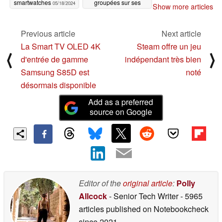
smartwatches
groupées sur ses
05/18/2024
Show more articles
smartwatches phares
05/16/2024
Previous article
Next article
La Smart TV OLED 4K
Steam offre un jeu
⟨
⟩
d'entrée de gamme
indépendant très bien
Samsung S85D est
noté
désormais disponible
Add as a preferred
source on Google
Editor of the
original article
:
Polly
Allcock
- Senior Tech Writer
- 5965
articles published on Notebookcheck
since 2021