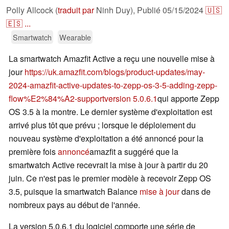
Polly Allcock (
traduit par
Ninh Duy),
Publié
05/15/2024
🇺🇸
🇪🇸
...
Smartwatch
Wearable
La smartwatch Amazfit Active a reçu une nouvelle mise à
jour
https://uk.amazfit.com/blogs/product-updates/may-
2024-amazfit-active-updates-to-zepp-os-3-5-adding-zepp-
flow%E2%84%A2-support
version 5.0.6.1
qui apporte Zepp
OS 3.5 à la montre. Le dernier système d'exploitation est
arrivé plus tôt que prévu ; lorsque le déploiement du
nouveau système d'exploitation a été annoncé pour la
première fois
annoncé
amazfit a suggéré que la
smartwatch Active recevrait la mise à jour à partir du 20
juin. Ce n'est pas le premier modèle à recevoir Zepp OS
3.5, puisque la smartwatch Balance
mise à jour
dans de
nombreux pays au début de l'année.
La version 5.0.6.1 du logiciel comporte une série de