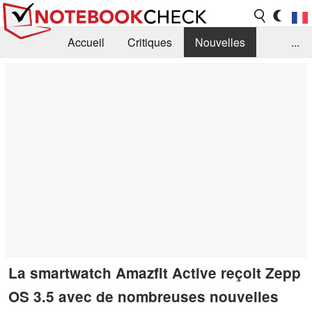
Accueil
Critiques
Nouvelles
...
FAQ
Bibliothèque
Guide d'achat
Recherche
Contact
La smartwatch Amazfit Active reçoit Zepp
OS 3.5 avec de nombreuses nouvelles