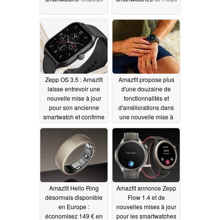
Zepp OS 3.5 : Amazfit
Amazfit propose plus
laisse entrevoir une
d'une douzaine de
nouvelle mise à jour
fonctionnalités et
pour son ancienne
d'améliorations dans
smartwatch et confirme
une nouvelle mise à
qu'il n'y aura pas de
jour de sa smartwatch
mise à jour pour une
06/25/2024
autre smartwatch
06/27/2024
Amazfit Helio Ring
Amazfit annonce Zepp
désormais disponible
Flow 1.4 et de
en Europe :
nouvelles mises à jour
économisez 149 € en
pour les smartwatches