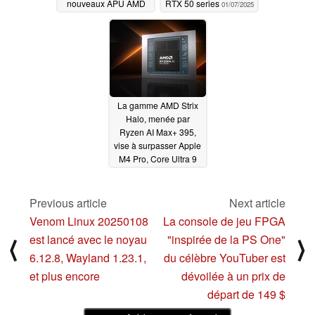
nouveaux APU AMD
RTX 50 series
01/07/2025
Krackan Point et les
écrans OLED
01/07/2025
La gamme AMD Strix
Halo, menée par
Ryzen AI Max+ 395,
vise à surpasser Apple
M4 Pro, Core Ultra 9
288V ; 2 fois plus
rapide que RTX 4090
en IA avec 87% de
Previous article
Next article
puissance en moins
Venom Linux 20250108
La console de jeu FPGA
01/07/2025
est lancé avec le noyau
"inspirée de la PS One"
⟨
⟩
6.12.8, Wayland 1.23.1,
du célèbre YouTuber est
et plus encore
dévoilée à un prix de
départ de 149 $