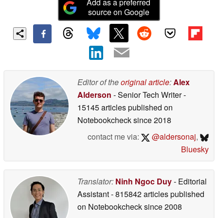
Add as a preferred
source on Google
Editor of the
original article
:
Alex
Alderson
- Senior Tech Writer
-
15145 articles published on
Notebookcheck
since 2018
contact me via:
@aldersonaj
,
Bluesky
Translator:
Ninh Ngoc Duy
- Editorial
Assistant
- 815842 articles published
on Notebookcheck
since 2008