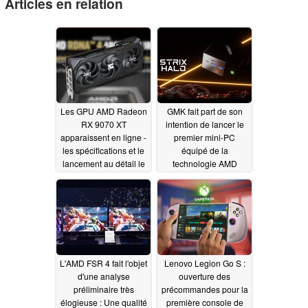
Articles en relation
Les GPU AMD Radeon
GMK fait part de son
RX 9070 XT
intention de lancer le
apparaissent en ligne -
premier mini-PC
les spécifications et le
équipé de la
lancement au détail le
technologie AMD
23 janvier ont été
Ryzen AI Max+ 395
divulgués
01/16/2025
01/12/2025
L'AMD FSR 4 fait l'objet
Lenovo Legion Go S :
d'une analyse
ouverture des
préliminaire très
précommandes pour la
élogieuse : Une qualité
première console de