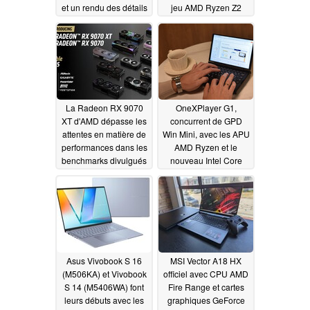
et un rendu des détails
jeu AMD Ryzen Z2
nettement améliorés
01/09/2025
grâce à l'apprentissage
automatique
01/11/2025
La Radeon RX 9070
OneXPlayer G1,
XT d'AMD dépasse les
concurrent de GPD
attentes en matière de
Win Mini, avec les APU
performances dans les
AMD Ryzen et le
benchmarks divulgués
nouveau Intel Core
Ultra 7 255H à partir de
01/09/2025
899
01/09/2025
Asus Vivobook S 16
MSI Vector A18 HX
(M506KA) et Vivobook
officiel avec CPU AMD
S 14 (M5406WA) font
Fire Range et cartes
leurs débuts avec les
graphiques GeForce