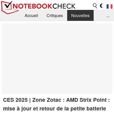
Accueil
Critiques
Nouvelles
...
FAQ
Bibliothèque
Guide d'achat
Recherche
Contact
CES 2025 | Zone Zotac : AMD Strix Point :
mise à jour et retour de la petite batterie