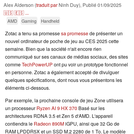
Alex Alderson (
traduit par
Ninh Duy),
Publié
01/09/2025
🇺🇸
🇪🇸
...
AMD
Gaming
Handheld
Zotac a tenu sa promesse
sa promesse
de présenter un
nouvel ordinateur de poche de jeu au CES 2025 cette
semaine. Bien que la société n'ait encore rien
communiqué sur ses canaux de médias sociaux, des sites
comme
TechPowerUP
ont pu voir un prototype fonctionnel
en personne. Zotac a également accepté de divulguer
quelques spécifications, dont nous vous présentons les
éléments ci-dessous.
Par exemple, la prochaine console de jeu Zone utilisera
un processeur
Ryzen AI 9 HX 370
Basé sur les
architectures RDNA 3.5 et Zen 5 d'AMD. L'appareil
contiendra le
Radeon 890M
iGPU, ainsi que 32 Go de
RAM LPDDR5X et un SSD M.2 2280 de 1 To. Le modèle