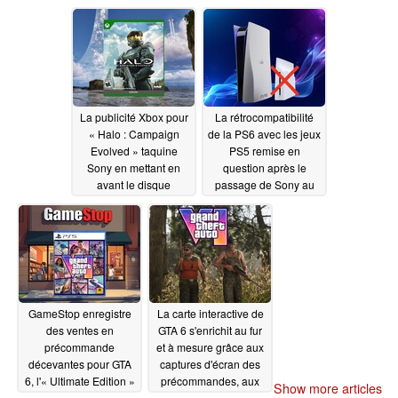
supprimés au bout de
a annoncé la fin des
3 ans
jeux PlayStation sur
07/05/2026
support physique
07/05/2026
La publicité Xbox pour
La rétrocompatibilité
« Halo : Campaign
de la PS6 avec les jeux
Evolved » taquine
PS5 remise en
Sony en mettant en
question après le
avant le disque
passage de Sony au
physique, mais
tout numérique
nécessite un
07/02/2026
téléchargement, tout
comme la PS5
07/04/2026
GameStop enregistre
La carte interactive de
des ventes en
GTA 6 s'enrichit au fur
précommande
et à mesure grâce aux
décevantes pour GTA
captures d'écran des
6, l'« Ultimate Edition »
précommandes, aux
Show more articles
sans disque étant
fuites et aux bandes-