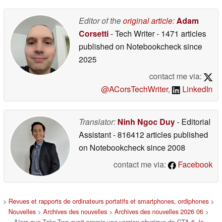
privilégiée
annonces
06/30/2026
06/29/2026
Editor of the
original article
:
Adam
Corsetti
- Tech Writer
- 1471 articles
published on Notebookcheck
since
2025
contact me via:
@ACorsTechWriter
,
LinkedIn
Translator:
Ninh Ngoc Duy
- Editorial
Assistant
- 816412 articles published
on Notebookcheck
since 2008
contact me via:
Facebook
>
Revues et rapports de ordinateurs portatifs et smartphones, ordiphones
>
Nouvelles
>
Archives des nouvelles
>
Archives des nouvelles 2026 06
>
Alors que Take-Two avait promis une version physique de GTA 6, la