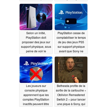
support physique
conférence
entraîne une
téléphonique sur les
diminution des offres
résultats financiers de
promotionnelles
Take-Two prévue en
août
07/15/2026
07/10/2026
Selon un initié,
PlayStation cesse de
PlayStation doit
comptabiliser le temps
proposer des jeux sur
de jeu des jeux PS5
support physique, sous
sur support physique
peine de voir le
avant que Sony ne
lancement de la PS6
passe entièrement au
échouer
numérique
07/09/2026
07/07/2026
Les joueurs sur
Bethesda profite de la
console physique
sortie de la cartouche «
apprennent que les
Oblivion Remastered
comptes PlayStation
Switch 2 » pour lancer
inactifs peuvent être
une pique à Sony, qui