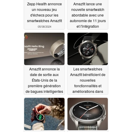
Zepp Health annonce
Amazfit lance une
un nouveau jeu
nouvelle smartwatch
d'échecs pour les
abordable avec une
smartwatches Amazfit
autonomie de 11 jours
et l'intégration
05/08/2024
d'Amazon Alexa
05/02/2024
Amazfit annonce la
Les smartwatches
date de sortie aux
Amazfit bénéficient de
États-Unis de la
nouvelles
première génération
fonctionnalités et
de bagues intelligentes
améliorations dans
une nouvelle mise à
05/01/2024
jour
04/20/2024