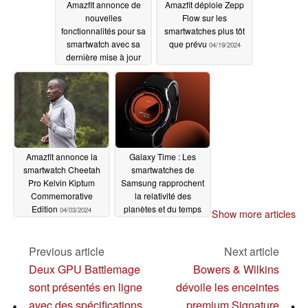
Amazfit annonce de
Amazfit déploie Zepp
nouvelles
Flow sur les
fonctionnalités pour sa
smartwatches plus tôt
smartwatch avec sa
que prévu
04/19/2024
dernière mise à jour
04/20/2024
Amazfit annonce la
Galaxy Time : Les
smartwatch Cheetah
smartwatches de
Pro Kelvin Kiptum
Samsung rapprochent
Commemorative
la relativité des
Edition
planètes et du temps
04/03/2024
Show more articles
03/30/2024
Previous article
Next article
Deux GPU Battlemage
Bowers & Wilkins
sont présentés en ligne
dévoile les enceintes
avec des spécifications
premium Signature