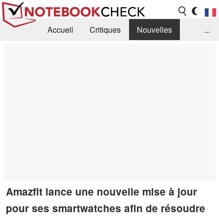
Accueil
Critiques
Nouvelles
...
FAQ
Bibliothèque
Guide d'achat
Recherche
Contact
Amazfit lance une nouvelle mise à jour
pour ses smartwatches afin de résoudre