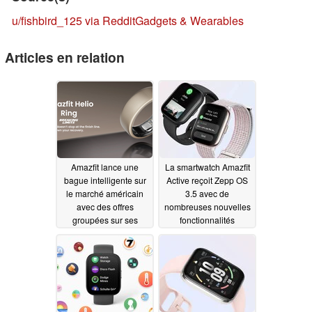
u/fishbird_125 via Reddit
Gadgets & Wearables
Articles en relation
Amazfit lance une
La smartwatch Amazfit
bague intelligente sur
Active reçoit Zepp OS
le marché américain
3.5 avec de
avec des offres
nombreuses nouvelles
groupées sur ses
fonctionnalités
smartwatches phares
05/15/2024
05/16/2024