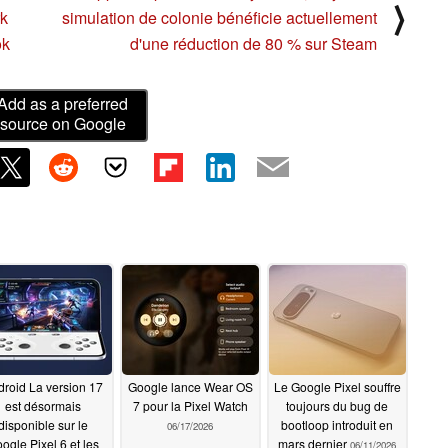
⟩
rk
simulation de colonie bénéficie actuellement
ok
d'une réduction de 80 % sur Steam
Add as a preferred
source on Google
droid La version 17
Google lance Wear OS
Le Google Pixel souffre
est désormais
7 pour la Pixel Watch
toujours du bug de
disponible sur le
bootloop introduit en
06/17/2026
ogle Pixel 6 et les
mars dernier
06/11/2026