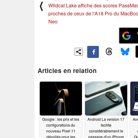
⟨
Wildcat Lake affiche des scores PassMa
proches de ceux de l'A18 Pro du MacBo
Neo
Articles en relation
Google : les prix et les
Android La version 17
An
configurations du
facilite
nouveau Pixel 11
considérablement le
dévoilés pour les
passage d'un iPhone
Go