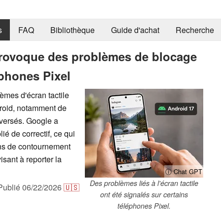
s
FAQ
Bibliothèque
Guide d'achat
Recherche
provoque des problèmes de blocage
éphones Pixel
lèmes d'écran tactile
ndroid, notamment de
nversés. Google a
é de correctif, ce qui
ions de contournement
sant à reporter la
ⓘ Chat GPT
Des problèmes liés à l'écran tactile
Publié
06/22/2026
🇺🇸
ont été signalés sur certains
téléphones Pixel.