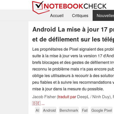
Accueil
Critiques
Nouvelle
Android La mise à jour 17 
et de défilement sur les tél
Les propriétaires de Pixel signalent des prob
suite à la mise à jour vers la version 17 d'A
brefs blocages et des gestes de défilement i
reconnu le problème mais n'a pas encore publi
oblige les utilisateurs à recourir à des solut
peu fiables et à suivre les recommandations vi
mise à jour dans la mesure du possible.
Jacob Fisher (
traduit par
DeepL / Ninh Duy),
🇩🇪
...
AI
Android
Benchmark
Fail
Google Pixel