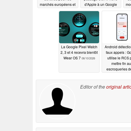
marchés européens et
d'Apple à un Google
mod
britanniques
Pixel ou à d'autres
07/08/2026
modèles
é
06/18/2026
je
La Google Pixel Watch
Android détecti
2, 3 et 4 recevra bientôt
faux appels : G
Wear OS 7
utilise le RCS 
06/10/2026
mettre fin a
escroqueries de
06/03/2026
Editor of the
original arti