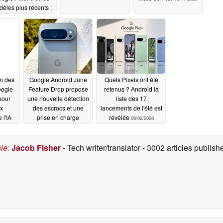
èles plus récents ;
elle introduit
galement un mode
u pour les appareils
pliables
06/17/2026
on des
Google Android June
Quels Pixels ont été
oogle
Feature Drop propose
retenus ? Android la
pour
une nouvelle détection
liste des 17
ux
des escrocs et une
lancements de l'été est
 l'IA
prise en charge
révélée
06/02/2026
étendue d'AirDrop
06/03/2026
cle
:
Jacob Fisher
- Tech writer/translator
- 3002 articles publi