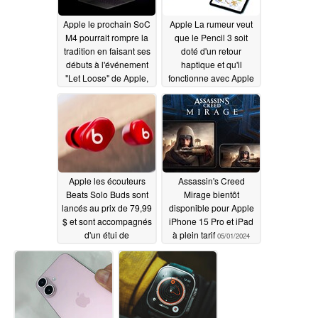
Apple le prochain SoC
Apple La rumeur veut
M4 pourrait rompre la
que le Pencil 3 soit
tradition en faisant ses
doté d'un retour
débuts à l'événement
haptique et qu'il
"Let Loose" de Apple,
fonctionne avec Apple
six mois seulement
Vision Pro
05/01/2024
après son
prédécesseur
05/01/2024
Apple les écouteurs
Assassin's Creed
Beats Solo Buds sont
Mirage bientôt
lancés au prix de 79,99
disponible pour Apple
$ et sont accompagnés
iPhone 15 Pro et iPad
d'un étui de
à plein tarif
05/01/2024
chargement compact et
transparent
05/01/2024