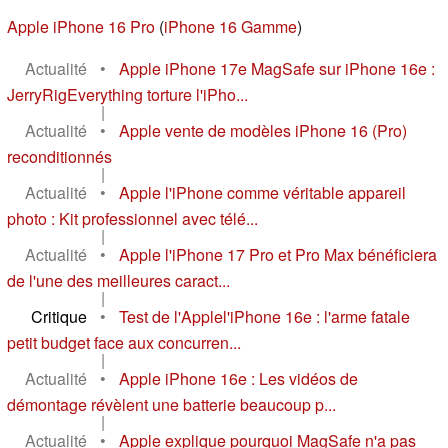
Apple iPhone 16 Pro
(
iPhone 16 Gamme
)
Actualité
•
Apple iPhone 17e MagSafe sur iPhone 16e :
JerryRigEverything torture l'iPho...
|
Actualité
•
Apple vente de modèles iPhone 16 (Pro)
reconditionnés
|
Actualité
•
Apple l'iPhone comme véritable appareil
photo : Kit professionnel avec télé...
|
Actualité
•
Apple l'iPhone 17 Pro et Pro Max bénéficiera
de l'une des meilleures caract...
|
Critique
•
Test de l'Applel'iPhone 16e : l'arme fatale
petit budget face aux concurren...
|
Actualité
•
Apple iPhone 16e : Les vidéos de
démontage révèlent une batterie beaucoup p...
|
Actualité
•
Apple explique pourquoi MagSafe n'a pas