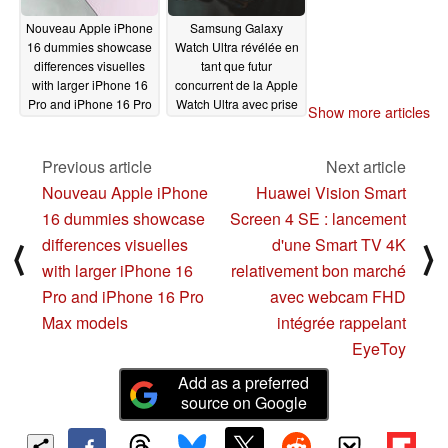
Nouveau Apple iPhone
Samsung Galaxy
16 dummies showcase
Watch Ultra révélée en
differences visuelles
tant que futur
with larger iPhone 16
concurrent de la Apple
Pro and iPhone 16 Pro
Watch Ultra avec prise
Show more articles
Max models
en charge de la
04/30/2024
surveillance de la
glycémie
Previous article
Next article
04/29/2024
Nouveau Apple iPhone
Huawei Vision Smart
16 dummies showcase
Screen 4 SE : lancement
differences visuelles
d'une Smart TV 4K
⟨
⟩
with larger iPhone 16
relativement bon marché
Pro and iPhone 16 Pro
avec webcam FHD
Max models
intégrée rappelant
EyeToy
Add as a preferred
source on Google