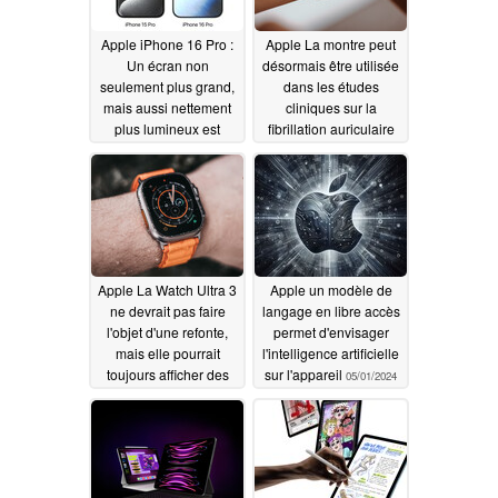
Apple iPhone 16 Pro :
Apple La montre peut
Un écran non
désormais être utilisée
seulement plus grand,
dans les études
mais aussi nettement
cliniques sur la
plus lumineux est
fibrillation auriculaire
attendu
grâce à une nouvelle
05/13/2024
autorisation de la FDA
05/03/2024
Apple La Watch Ultra 3
Apple un modèle de
ne devrait pas faire
langage en libre accès
l'objet d'une refonte,
permet d'envisager
mais elle pourrait
l'intelligence artificielle
toujours afficher des
sur l'appareil
05/01/2024
avertissements relatifs
à l'hypertension
artérielle
05/02/2024