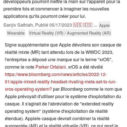
développeurs pourront mettre la main sur l'appareil pour la
première fois et commencer à imaginer les nouvelles
applications qu'ils pourront créer pour lui.
Sanjiv Sathiah,
Publié
05/17/2023
🇺🇸
🇪🇸
...
Apple
Wearable
Virtual Reality (VR) / Augmented Reality (AR)
Signe supplémentaire que Apple dévoilera son casque de
réalité mixte (MR) tant attendu lors de la WWDC 2023,
l'entreprise a déposé une marque sur le terme "xrOS",
comme le note
Parker Ortalani
. xrOS a été révélé
https://www.bloomberg.com/news/articles/2022-12-
01/apple-mixed-reality-headset-rivaling-meta-set-to-run-
xros-operating-system?
par
Bloomberg
comme le nom que
Apple prévoyait d'utiliser pour le système d'exploitation du
casque. Il s'agirait de l'abréviation de "extended reality
operating system" (système d'exploitation de réalité
étendue). Applele casque devrait combiner la réalité
augmentée (AR) et la réalité virtuelle (VR), ce qui rend le