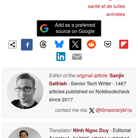
santé et de tuiles
animées
Add as a preferred
source on Google
Editor of the
original article
:
Sanjiv
Sathiah
- Senior Tech Writer
- 1467
articles published on Notebookcheck
since 2017
contact me via:
@t3mporarybl1p
Translator:
Ninh Ngoc Duy
- Editorial