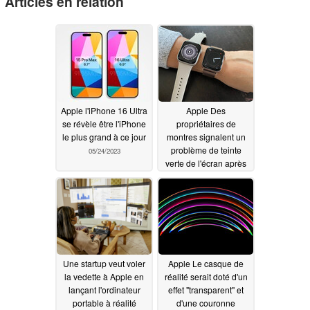
Articles en relation
Apple l'iPhone 16 Ultra
Apple Des
se révèle être l'iPhone
propriétaires de
le plus grand à ce jour
montres signalent un
problème de teinte
05/24/2023
verte de l'écran après
la mise à jour watchOS
9.5
05/23/2023
Une startup veut voler
Apple Le casque de
la vedette à Apple en
réalité serait doté d'un
lançant l'ordinateur
effet "transparent" et
portable à réalité
d'une couronne