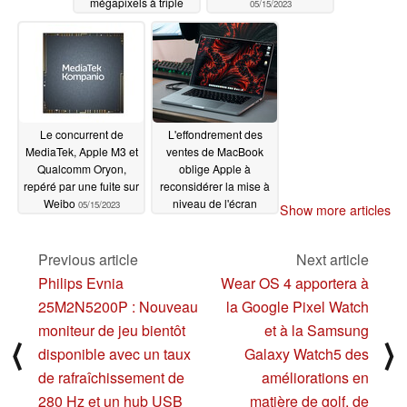
mégapixels à triple
05/15/2023
capteur sur les
modèles moins chers
05/17/2023
Le concurrent de
L'effondrement des
MediaTek, Apple M3 et
ventes de MacBook
Qualcomm Oryon,
oblige Apple à
repéré par une fuite sur
reconsidérer la mise à
Weibo
niveau de l'écran
05/15/2023
Show more articles
OLED
05/13/2023
Previous article
Next article
Philips Evnia
Wear OS 4 apportera à
25M2N5200P : Nouveau
la Google Pixel Watch
moniteur de jeu bientôt
et à la Samsung
⟨
⟩
disponible avec un taux
Galaxy Watch5 des
de rafraîchissement de
améliorations en
280 Hz et un hub USB
matière de golf, de