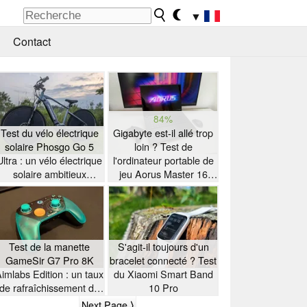
▼
Contact
84%
Test du vélo électrique
Gigabyte est-il allé trop
solaire Phosgo Go 5
loin ? Test de
Ultra : un vélo électrique
l'ordinateur portable de
solaire ambitieux
jeu Aorus Master 16
présentant quelques
équipé d'un processeur
particularités
AMD Zen 5
Test de la manette
S'agit-il toujours d'un
GameSir G7 Pro 8K
bracelet connecté ? Test
imlabs Edition : un taux
du Xiaomi Smart Band
de rafraîchissement de
10 Pro
8K à petit prix
Next Page ⟩