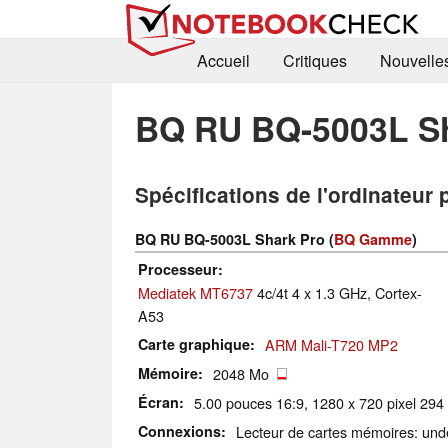
Accueil
Critiques
Nouvelle
BQ RU BQ-5003L S
Spécifications de l'ordinateur 
BQ RU BQ-5003L Shark Pro (
BQ Gamme
)
Processeur
Mediatek MT6737
4c/4t 4 x 1.3 GHz, Cortex-
A53
Carte graphique
ARM Mali-T720 MP2
Mémoire
2048 Mo
Écran
5.00 pouces 16:9, 1280 x 720 pixel 294 P
Connexions
Lecteur de cartes mémoires: und