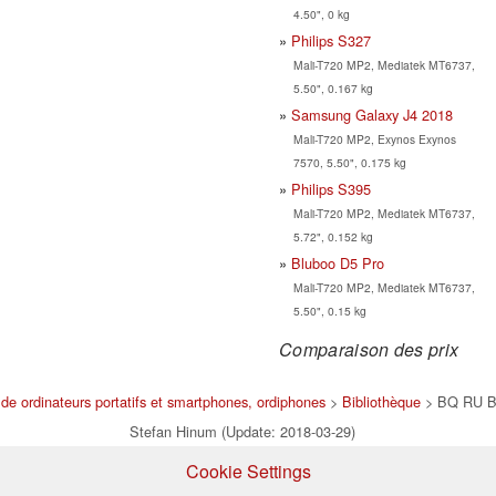
4.50", 0 kg
Philips S327
Mali-T720 MP2, Mediatek MT6737,
5.50", 0.167 kg
Samsung Galaxy J4 2018
Mali-T720 MP2, Exynos Exynos
7570, 5.50", 0.175 kg
Philips S395
Mali-T720 MP2, Mediatek MT6737,
5.72", 0.152 kg
Bluboo D5 Pro
Mali-T720 MP2, Mediatek MT6737,
5.50", 0.15 kg
Comparaison des prix
de ordinateurs portatifs et smartphones, ordiphones
>
Bibliothèque
> BQ RU B
Stefan Hinum (Update: 2018-03-29)
Cookie Settings