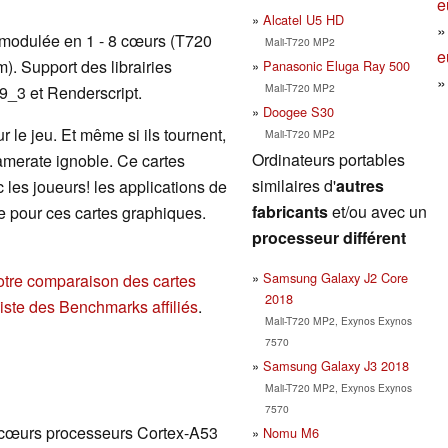
e
Alcatel U5 HD
modulée en 1 - 8 cœurs (T720
Mali-T720 MP2
e
. Support des librairies
Panasonic Eluga Ray 500
Mali-T720 MP2
_3 et Renderscript.
Doogee S30
 le jeu. Et même si ils tournent,
Mali-T720 MP2
Ordinateurs portables
ramerate ignoble. Ce cartes
similaires d'
autres
les joueurs! les applications de
fabricants
et/ou avec un
e pour ces cartes graphiques.
processeur différent
Samsung Galaxy J2 Core
otre comparaison des cartes
2018
liste des Benchmarks affiliés
.
Mali-T720 MP2, Exynos Exynos
7570
Samsung Galaxy J3 2018
Mali-T720 MP2, Exynos Exynos
7570
 cœurs processeurs Cortex-A53
Nomu M6