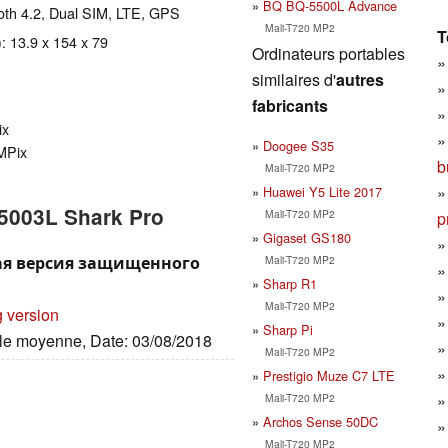
BQ BQ-5500L Advance
tooth 4.2, Dual SIM, LTE, GPS
Mali-T720 MP2
T
: 13.9 x 154 x 79
Ordinateurs portables
similaires d'
autres
fabricants
ix
Doogee S35
 MPix
b
Mali-T720 MP2
Huawei Y5 Lite 2017
-5003L Shark Pro
Mali-T720 MP2
p
Gigaset GS180
ная версия защищенного
Mali-T720 MP2
Sharp R1
Mali-T720 MP2
g version
Sharp Pi
ille moyenne, Date: 03/08/2018
Mali-T720 MP2
Prestigio Muze C7 LTE
Mali-T720 MP2
Archos Sense 50DC
Mali-T720 MP2