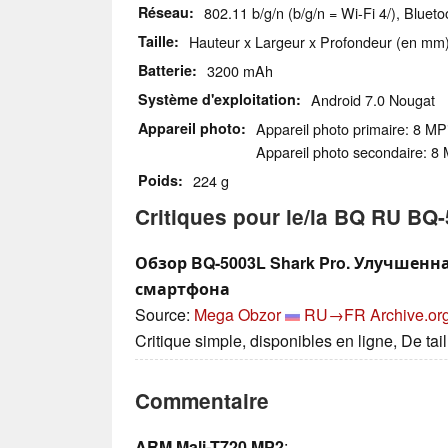
Réseau
802.11 b/g/n (b/g/n = Wi-Fi 4/), Blue
Taille
Hauteur x Largeur x Profondeur (en mm)
Batterie
3200 mAh
Système d'exploitation
Android 7.0 Nougat
Appareil photo
Appareil photo primaire: 8 MP
Appareil photo secondaire: 8
Poids
224 g
Critiques pour le/la BQ RU BQ
Обзор BQ-5003L Shark Pro. Улучшен
смартфона
Source:
Mega Obzor
RU→FR
Archive.or
Critique simple, disponibles en ligne, De ta
Commentaire
ARM Mali-T720 MP2
: