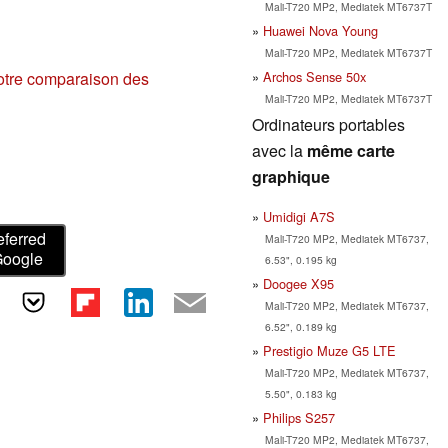
Mali-T720 MP2, Mediatek MT6737T
Huawei Nova Young
Mali-T720 MP2, Mediatek MT6737T
Archos Sense 50x
otre comparaison des
Mali-T720 MP2, Mediatek MT6737T
Ordinateurs portables
avec la
même carte
graphique
Umidigi A7S
eferred
Mali-T720 MP2, Mediatek MT6737,
Google
6.53", 0.195 kg
Doogee X95
Mali-T720 MP2, Mediatek MT6737,
6.52", 0.189 kg
Prestigio Muze G5 LTE
Mali-T720 MP2, Mediatek MT6737,
5.50", 0.183 kg
Philips S257
Mali-T720 MP2, Mediatek MT6737,