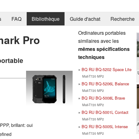
s
FAQ
Bibliothèque
Guide d'achat
Recherche
Ordinateurs portables
hark Pro
similaires avec les
mêmes spécifications
techniques
portable
BQ RU BQ-5202 Space Lite
Mali-T720 MP2
BQ RU BQ-5206L Balance
Mali-T720 MP2
BQ RU BQ-5008L Brave
Mali-T720 MP2
BQ RU BQ-5001L Contact
Mali-T720 MP2
A
PP, brillant: oui
BQ RU BQ-5005L Intense
efined
Mali-T720 MP2