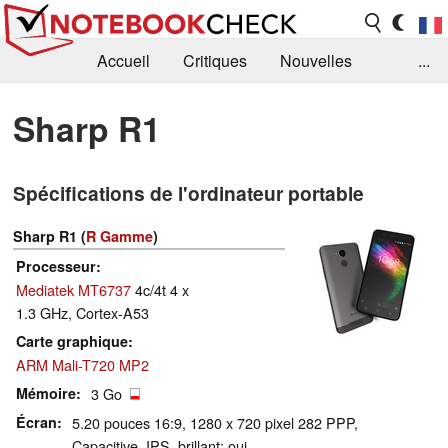
Accueil
Critiques
Nouvelles
...
FAQ
Bibliothèque
Guide d'achat
Sharp R1
Recherche
Contact
Spécifications de l'ordinateur portable
Sharp R1 (
R Gamme
)
Processeur
Mediatek MT6737
4c/4t 4 x
1.3 GHz, Cortex-A53
Carte graphique
ARM Mali-T720 MP2
Mémoire
3 Go
Écran
5.20 pouces 16:9, 1280 x 720 pixel 282 PPP,
Capacitive, IPS, brillant: oui