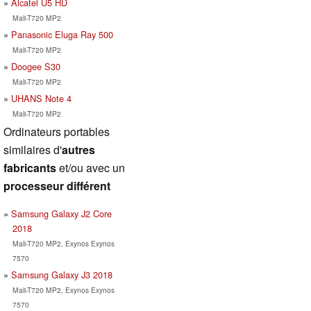
Alcatel U5 HD
Mali-T720 MP2
Panasonic Eluga Ray 500
Mali-T720 MP2
Doogee S30
Mali-T720 MP2
UHANS Note 4
Mali-T720 MP2
Ordinateurs portables
similaires d'
autres
fabricants
et/ou avec un
processeur différent
Samsung Galaxy J2 Core
2018
Mali-T720 MP2, Exynos Exynos
7570
Samsung Galaxy J3 2018
Mali-T720 MP2, Exynos Exynos
7570