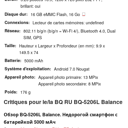
brillant: oui
Disque dur
16 GB eMMC Flash, 16 Go
Connexions
Lecteur de cartes mémoires: undefined
Réseau
802.11 b/g/n (b/g/n = Wi-Fi 4/), Bluetooth 4.0, Dual
SIM, GPS
Taille
Hauteur x Largeur x Profondeur (en mm): 9.9 x
149.5 x 74
Batterie
5000 mAh
Système d'exploitation
Android 7.0 Nougat
Appareil photo
Appareil photo primaire: 13 MPix
Appareil photo secondaire: 8 MPix
Poids
176 g
Critiques pour le/la BQ RU BQ-5206L Balance
Обзор BQ-5206L Balance. Недорогой смартфон с
батарейкой 5000 мАч