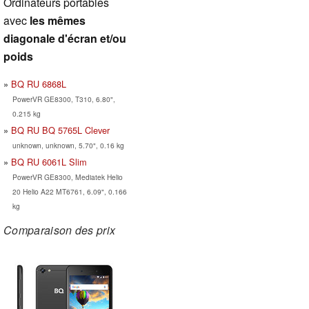
Ordinateurs portables
avec
les mêmes
diagonale d'écran et/ou
poids
BQ RU 6868L
PowerVR GE8300, T310, 6.80",
0.215 kg
BQ RU BQ 5765L Clever
unknown, unknown, 5.70", 0.16 kg
BQ RU 6061L Slim
PowerVR GE8300, Mediatek Helio
20 Helio A22 MT6761, 6.09", 0.166
kg
Comparaison des prix