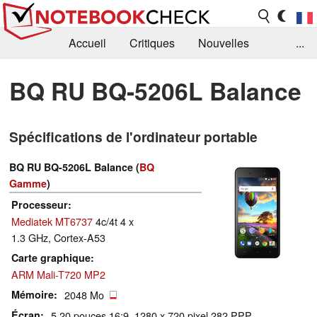
Accueil
Critiques
Nouvelles
...
FAQ
Bibliothèque
Guide d'achat
BQ RU BQ-5206L Balance
Recherche
Contact
Spécifications de l'ordinateur portable
BQ RU BQ-5206L Balance (
BQ
Gamme
)
Processeur
Mediatek MT6737
4c/4t 4 x
1.3 GHz, Cortex-A53
Carte graphique
ARM Mali-T720 MP2
Mémoire
2048 Mo
Écran
5.20 pouces 16:9, 1280 x 720 pixel 282 PPP,