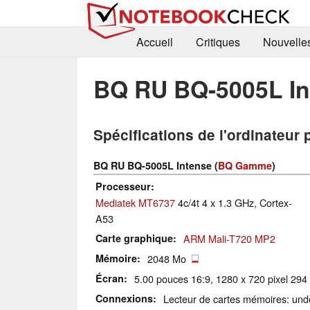
Accueil
Critiques
Nouvelle
BQ RU BQ-5005L In
Spécifications de l'ordinateur 
BQ RU BQ-5005L Intense (
BQ Gamme
)
Processeur
Mediatek MT6737
4c/4t 4 x 1.3 GHz, Cortex-
A53
Carte graphique
ARM Mali-T720 MP2
Mémoire
2048 Mo
Écran
5.00 pouces 16:9, 1280 x 720 pixel 294 P
Connexions
Lecteur de cartes mémoires: und