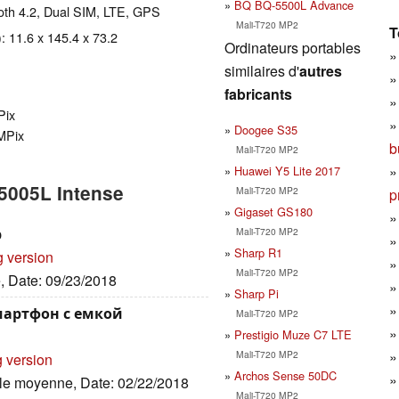
BQ BQ-5500L Advance
tooth 4.2, Dual SIM, LTE, GPS
Mali-T720 MP2
T
 11.6 x 145.4 x 73.2
Ordinateurs portables
similaires d'
autres
fabricants
Pix
Doogee S35
 MPix
b
Mali-T720 MP2
Huawei Y5 Lite 2017
-5005L Intense
Mali-T720 MP2
p
Gigaset GS180
р
Mali-T720 MP2
Sharp R1
g version
Mali-T720 MP2
e, Date: 09/23/2018
Sharp Pi
смартфон с емкой
Mali-T720 MP2
Prestigio Muze C7 LTE
Mali-T720 MP2
g version
Archos Sense 50DC
ille moyenne, Date: 02/22/2018
Mali-T720 MP2