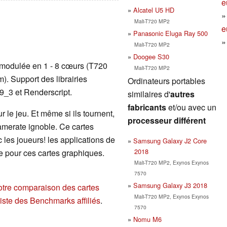
e
Alcatel U5 HD
Mali-T720 MP2
e
Panasonic Eluga Ray 500
Mali-T720 MP2
Doogee S30
modulée en 1 - 8 cœurs (T720
Mali-T720 MP2
. Support des librairies
Ordinateurs portables
_3 et Renderscript.
similaires d'
autres
fabricants
et/ou avec un
 le jeu. Et même si ils tournent,
processeur différent
ramerate ignoble. Ce cartes
les joueurs! les applications de
Samsung Galaxy J2 Core
2018
e pour ces cartes graphiques.
Mali-T720 MP2, Exynos Exynos
7570
Samsung Galaxy J3 2018
otre comparaison des cartes
Mali-T720 MP2, Exynos Exynos
liste des Benchmarks affiliés
.
7570
Nomu M6