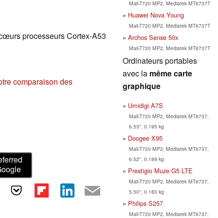
Mali-T720 MP2, Mediatek MT6737T
Huawei Nova Young
Mali-T720 MP2, Mediatek MT6737T
 cœurs processeurs Cortex-A53
Archos Sense 50x
Mali-T720 MP2, Mediatek MT6737T
Ordinateurs portables
avec la
même carte
otre comparaison des
graphique
Umidigi A7S
Mali-T720 MP2, Mediatek MT6737,
6.53", 0.195 kg
Doogee X95
Mali-T720 MP2, Mediatek MT6737,
eferred
6.52", 0.189 kg
Google
Prestigio Muze G5 LTE
Mali-T720 MP2, Mediatek MT6737,
5.50", 0.183 kg
Philips S257
Mali-T720 MP2, Mediatek MT6737,