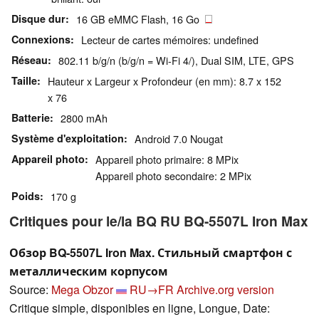
Disque dur
16 GB eMMC Flash, 16 Go
Connexions
Lecteur de cartes mémoires: undefined
Réseau
802.11 b/g/n (b/g/n = Wi-Fi 4/), Dual SIM, LTE, GPS
Taille
Hauteur x Largeur x Profondeur (en mm): 8.7 x 152
x 76
Batterie
2800 mAh
Système d'exploitation
Android 7.0 Nougat
Appareil photo
Appareil photo primaire: 8 MPix
Appareil photo secondaire: 2 MPix
Poids
170 g
Critiques pour le/la BQ RU BQ-5507L Iron Max
Обзор BQ-5507L Iron Max. Стильный смартфон с
металлическим корпусом
Source:
Mega Obzor
RU→FR
Archive.org version
Critique simple, disponibles en ligne, Longue, Date: