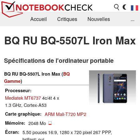
Accueil
Critiques
Nouvelles
...
FAQ
Bibliothèque
Guide d'achat
BQ RU BQ-5507L Iron Max
Recherche
Contact
Spécifications de l'ordinateur portable
BQ RU BQ-5507L Iron Max (
BQ
Gamme
)
Processeur
Mediatek MT6737
4c/4t 4 x
1.3 GHz, Cortex-A53
Carte graphique
ARM Mali-T720 MP2
Mémoire
2048 Mo
Écran
5.50 pouces 16:9, 1280 x 720 pixel 267 PPP,
brillant: oui