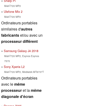
Sharp Pi
Mali-T720 MP2
Ulefone Mix 2
Mali-T720 MP2
Ordinateurs portables
similaires d'
autres
fabricants
et/ou avec un
processeur différent
Samsung Galaxy J4 2018
Mali-T720 MP2, Exynos Exynos
7570
Sony Xperia L2
Mali-T720 MP2, Mediatek MT6737T
Ordinateurs portables
avec le
même
processeur
et la
même
diagonale d'écran
Doogee X60L