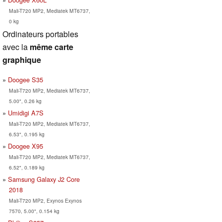
Mali-T720 MP2, Mediatek MT6737,
0 kg
Ordinateurs portables
avec la
même carte
graphique
Doogee S35
Mali-T720 MP2, Mediatek MT6737,
5.00", 0.26 kg
Umidigi A7S
Mali-T720 MP2, Mediatek MT6737,
6.53", 0.195 kg
Doogee X95
Mali-T720 MP2, Mediatek MT6737,
6.52", 0.189 kg
Samsung Galaxy J2 Core
2018
Mali-T720 MP2, Exynos Exynos
7570, 5.00", 0.154 kg