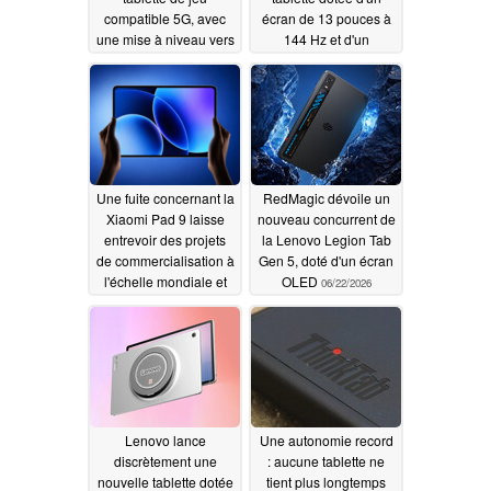
compatible 5G, avec
écran de 13 pouces à
une mise à niveau vers
144 Hz et d'un
un écran OLED
processeur de la série
envisagée
Snapdragon 8
07/11/2026
06/27/2026
Une fuite concernant la
RedMagic dévoile un
Xiaomi Pad 9 laisse
nouveau concurrent de
entrevoir des projets
la Lenovo Legion Tab
de commercialisation à
Gen 5, doté d'un écran
l'échelle mondiale et
OLED
06/22/2026
une période de
lancement
06/23/2026
Lenovo lance
Une autonomie record
discrètement une
: aucune tablette ne
nouvelle tablette dotée
tient plus longtemps