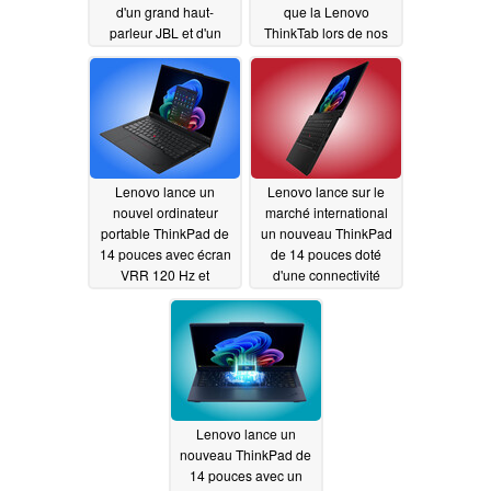
d'un grand haut-
que la Lenovo
parleur JBL et d'un
ThinkTab lors de nos
écran à 120 Hz
tests
06/14/2026
06/16/2026
Lenovo lance un
Lenovo lance sur le
nouvel ordinateur
marché international
portable ThinkPad de
un nouveau ThinkPad
14 pouces avec écran
de 14 pouces doté
VRR 120 Hz et
d'une connectivité
processeurs Intel
cellulaire et d'une
Panther Lake
mémoire vive pouvant
06/09/2026
atteindre 64 Go
06/08/2026
Lenovo lance un
nouveau ThinkPad de
14 pouces avec un