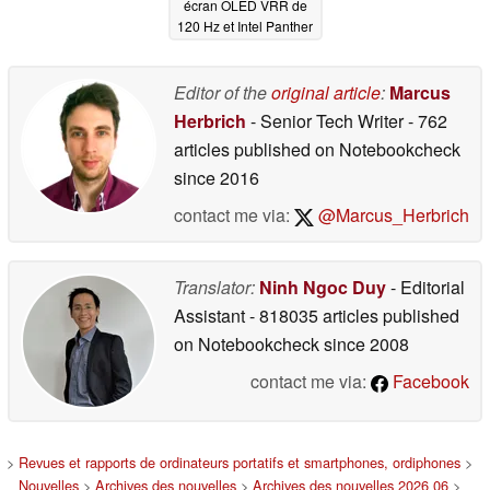
écran OLED VRR de
120 Hz et Intel Panther
Lake
06/04/2026
Editor of the
original article
:
Marcus
Herbrich
- Senior Tech Writer
- 762
articles published on Notebookcheck
since 2016
contact me via:
@Marcus_Herbrich
Translator:
Ninh Ngoc Duy
- Editorial
Assistant
- 818035 articles published
on Notebookcheck
since 2008
contact me via:
Facebook
>
Revues et rapports de ordinateurs portatifs et smartphones, ordiphones
>
Nouvelles
>
Archives des nouvelles
>
Archives des nouvelles 2026 06
>