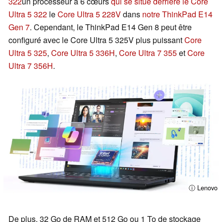
322
un processeur à 6 cœurs
qui se situe derrière le Core
Ultra 5 322
le
Core Ultra 5 228V
dans
notre ThinkPad E14
Gen 7
. Cependant, le ThinkPad E14 Gen 8 peut être
configuré avec le Core Ultra 5 325V plus puissant
Core
Ultra 5 325
,
Core Ultra 5 336H
,
Core Ultra 7 355
et
Core
Ultra 7 356H
.
ⓘ Lenovo
De plus, 32 Go de RAM et 512 Go ou 1 To de stockage