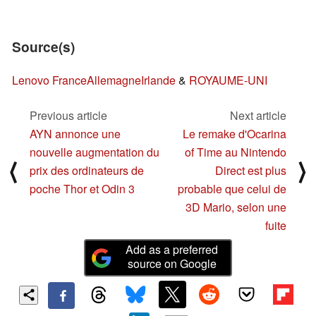
Source(s)
Lenovo France
Allemagne
Irlande
&
ROYAUME-UNI
Previous article
Next article
AYN annonce une
Le remake d'Ocarina
nouvelle augmentation du
of Time au Nintendo
⟨
⟩
prix des ordinateurs de
Direct est plus
poche Thor et Odin 3
probable que celui de
3D Mario, selon une
fuite
Add as a preferred
source on Google