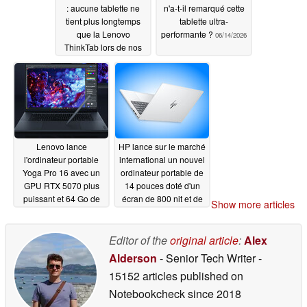
: aucune tablette ne
n'a-t-il remarqué cette
tient plus longtemps
tablette ultra-
que la Lenovo
performante ?
06/14/2026
ThinkTab lors de nos
tests
06/14/2026
Lenovo lance
HP lance sur le marché
l'ordinateur portable
international un nouvel
Yoga Pro 16 avec un
ordinateur portable de
GPU RTX 5070 plus
14 pouces doté d'un
puissant et 64 Go de
écran de 800 nit et de
Show more articles
RAM à un prix
32 Go de RAM
beaucoup plus élevé
06/09/2026
Editor of the
original article
:
Alex
06/09/2026
Alderson
- Senior Tech Writer
-
15152 articles published on
Notebookcheck
since 2018