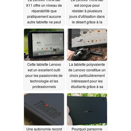
X11 offre un niveau de
est conçue pour
réparabilité que
résister à plusieurs
pratiquement aucune
jours d'utilisation dans
autre tablette ne peut
le désert grâce à la
égaler
conception ingénieuse
06/14/2026
de sa batterie
06/14/2026
Cette tablette Lenovo
La tablette polyvalente
est un excellent outil
de Lenovo constitue un
pour les passionnés de
choix particulièrement
technologie et les
intéressant pour les
professionnels
étudiants grâce à sa
compatibilité avec un
06/14/2026
stylet
06/14/2026
Une autonomie record
Pourquoi personne