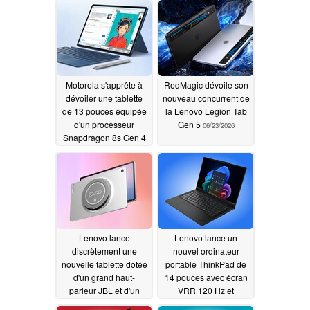
Motorola s'apprête à
RedMagic dévoile son
dévoiler une tablette
nouveau concurrent de
de 13 pouces équipée
la Lenovo Legion Tab
d'un processeur
Gen 5
06/23/2026
Snapdragon 8s Gen 4
et d'un écran à 144 Hz
06/25/2026
Lenovo lance
Lenovo lance un
discrètement une
nouvel ordinateur
nouvelle tablette dotée
portable ThinkPad de
d'un grand haut-
14 pouces avec écran
parleur JBL et d'un
VRR 120 Hz et
écran à 120 Hz
processeurs Intel