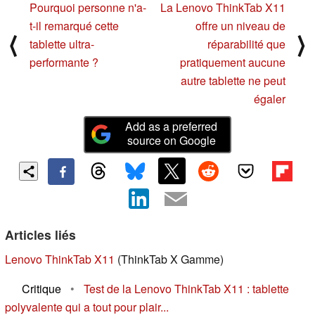
Pourquoi personne n'a-
La Lenovo ThinkTab X11
t-il remarqué cette
offre un niveau de
⟨
⟩
tablette ultra-
réparabilité que
performante ?
pratiquement aucune
autre tablette ne peut
égaler
Add as a preferred
source on Google
Articles liés
Lenovo ThinkTab X11
(ThinkTab X Gamme)
Critique
•
Test de la Lenovo ThinkTab X11 : tablette
polyvalente qui a tout pour plair...