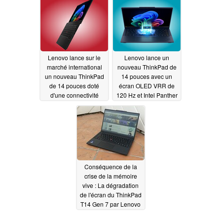
Panther Lake
06/16/2026
06/09/2026
Lenovo lance sur le
Lenovo lance un
marché international
nouveau ThinkPad de
un nouveau ThinkPad
14 pouces avec un
de 14 pouces doté
écran OLED VRR de
d'une connectivité
120 Hz et Intel Panther
cellulaire et d'une
Lake
06/04/2026
mémoire vive pouvant
atteindre 64 Go
06/08/2026
Conséquence de la
crise de la mémoire
vive : La dégradation
de l'écran du ThinkPad
T14 Gen 7 par Lenovo
06/04/2026