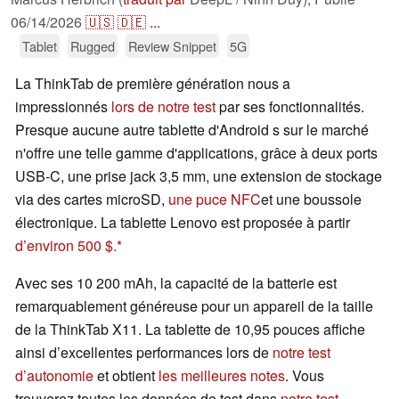
06/14/2026
🇺🇸
🇩🇪
...
Tablet
Rugged
Review Snippet
5G
La ThinkTab de première génération nous a
impressionnés
lors de notre test
par ses fonctionnalités.
Presque aucune autre tablette d'Android s sur le marché
n'offre une telle gamme d'applications, grâce à deux ports
USB-C, une prise jack 3,5 mm, une extension de stockage
via des cartes microSD,
une puce NFC
et une boussole
électronique. La tablette Lenovo est proposée à partir
d’environ 500 $.
Avec ses 10 200 mAh, la capacité de la batterie est
remarquablement généreuse pour un appareil de la taille
de la ThinkTab X11. La tablette de 10,95 pouces affiche
ainsi d’excellentes performances lors de
notre test
d’autonomie
et obtient
les meilleures notes
. Vous
trouverez toutes les données de test dans
notre test
.