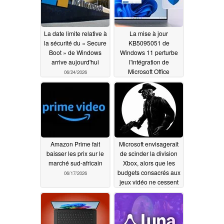
La date limite relative à
La mise à jour
la sécurité du « Secure
KB5095051 de
Boot » de Windows
Windows 11 perturbe
arrive aujourd'hui
l'intégration de
Microsoft Office
06/24/2026
06/20/2026
Amazon Prime fait
Microsoft envisagerait
baisser les prix sur le
de scinder la division
marché sud-africain
Xbox, alors que les
budgets consacrés aux
06/17/2026
jeux vidéo ne cessent
d'augmenter
06/17/2026