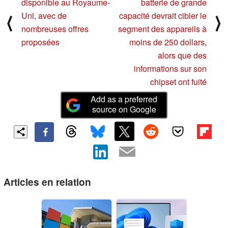
disponible au Royaume-
batterie de grande
Uni, avec de
capacité devrait cibler le
⟨
⟩
nombreuses offres
segment des appareils à
proposées
moins de 250 dollars,
alors que des
informations sur son
chipset ont fuité
Add as a preferred
source on Google
Articles en relation