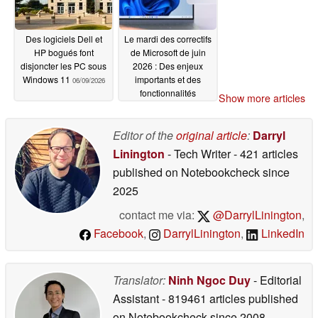
06/16/2026
Des logiciels Dell et
Le mardi des correctifs
HP bogués font
de Microsoft de juin
disjoncter les PC sous
2026 : Des enjeux
Windows 11
importants et des
06/09/2026
fonctionnalités
Show more articles
cachées
06/09/2026
Editor of the
original article
:
Darryl
Linington
- Tech Writer
- 421 articles
published on Notebookcheck
since
2025
contact me via:
@DarrylLinington
,
Facebook
,
DarrylLinington
,
LinkedIn
Translator:
Ninh Ngoc Duy
- Editorial
Assistant
- 819461 articles published
on Notebookcheck
since 2008