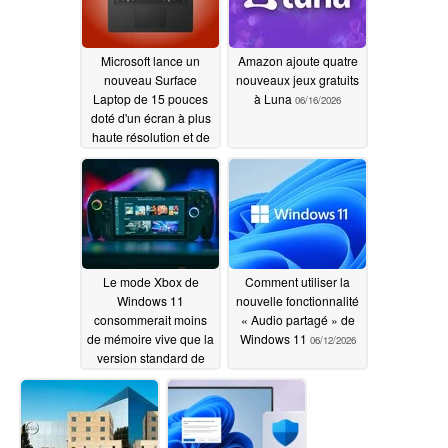
Microsoft lance un
Amazon ajoute quatre
nouveau Surface
nouveaux jeux gratuits
Laptop de 15 pouces
à Luna
06/16/2026
doté d'un écran à plus
haute résolution et de
processeurs plus
puissants
06/17/2026
Le mode Xbox de
Comment utiliser la
Windows 11
nouvelle fonctionnalité
consommerait moins
« Audio partagé » de
de mémoire vive que la
Windows 11
06/12/2026
version standard de
Windows 11, mais cela
ne se traduit pas par
une amélioration des
performances de jeu