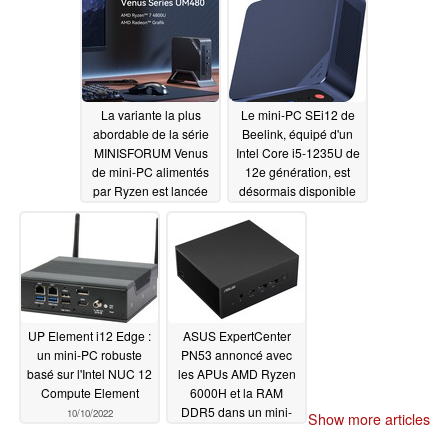
développement
10/27/2022
La variante la plus
Le mini-PC SEi12 de
abordable de la série
Beelink, équipé d'un
MINISFORUM Venus
Intel Core i5-1235U de
de mini-PC alimentés
12e génération, est
par Ryzen est lancée
désormais disponible
sur le marché
en pré-commande
européen
10/13/2022
10/11/2022
UP Element i12 Edge :
ASUS ExpertCenter
un mini-PC robuste
PN53 annoncé avec
basé sur l'Intel NUC 12
les APUs AMD Ryzen
Compute Element
6000H et la RAM
DDR5 dans un mini-
10/10/2022
Show more articles
PC
10/08/2022