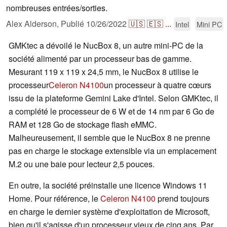
nombreuses entrées/sorties.
Alex Alderson,
Publié
10/26/2022
🇺🇸
🇪🇸
...
Intel
Mini PC
GMKtec a dévoilé le NucBox 8, un autre mini-PC de la
société alimenté par un processeur bas de gamme.
Mesurant 119 x 119 x 24,5 mm, le NucBox 8 utilise le
processeur
Celeron N4100
un processeur à quatre cœurs
issu de la plateforme Gemini Lake d'Intel. Selon GMKtec, il
a complété le processeur de 6 W et de 14 nm par 6 Go de
RAM et 128 Go de stockage flash eMMC.
Malheureusement, il semble que le NucBox 8 ne prenne
pas en charge le stockage extensible via un emplacement
M.2 ou une baie pour lecteur 2,5 pouces.
En outre, la société préinstalle une licence Windows 11
Home. Pour référence, le
Celeron N4100
prend toujours
en charge le dernier système d'exploitation de Microsoft,
bien qu'il s'agisse d'un processeur vieux de cinq ans. Par