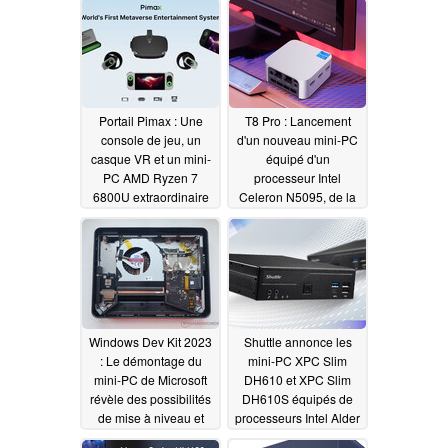
Thunderbolt 4
11/12/2022
Portail Pimax : Une
T8 Pro : Lancement
console de jeu, un
d'un nouveau mini-PC
casque VR et un mini-
équipé d'un
PC AMD Ryzen 7
processeur Intel
6800U extraordinaire
Celeron N5095, de la
sont dévoilés
prise en charge de
11/12/2022
trois écrans et de deux
connexions Gigabit
Ethernet
11/08/2022
Windows Dev Kit 2023
Shuttle annonce les
: Le démontage du
mini-PC XPC Slim
mini-PC de Microsoft
DH610 et XPC Slim
révèle des possibilités
DH610S équipés de
de mise à niveau et
processeurs Intel Alder
des circuits de
Lake
10/15/2022