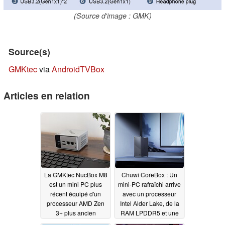
(Source d'image : GMK)
Source(s)
GMKtec
via
AndroidTVBox
Articles en relation
La GMKtec NucBox M8
Chuwi CoreBox : Un
est un mini PC plus
mini-PC rafraîchi arrive
récent équipé d'un
avec un processeur
processeur AMD Zen
Intel Alder Lake, de la
3+ plus ancien
RAM LPDDR5 et une
connectivité
12/29/2025