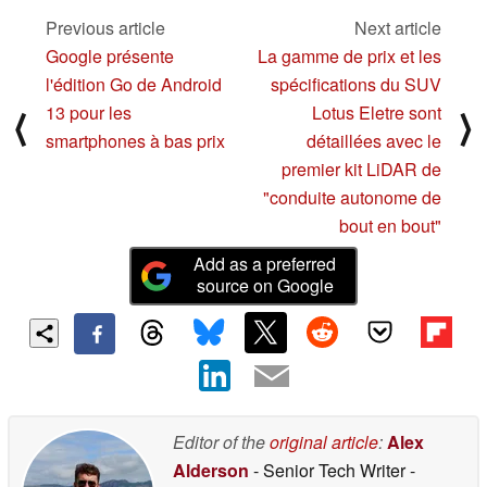
Previous article
Next article
Google présente
La gamme de prix et les
l'édition Go de Android
spécifications du SUV
13 pour les
Lotus Eletre sont
⟨
⟩
smartphones à bas prix
détaillées avec le
premier kit LiDAR de
"conduite autonome de
bout en bout"
Add as a preferred
source on Google
Editor of the
original article
:
Alex
Alderson
- Senior Tech Writer
-