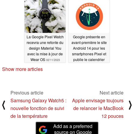
Les employés se
moquent du PDG
Pichai pour son
annonce précipitée et
bâclée
02/14/2023
La Google Pixel Watch
Google présente en
recevra une refonte du
avant-première le site
design Material You
Android 14 pour les
avec la mise à jour de
smartphones Pixel et
Wear OS
publie le calendrier
02/11/2023
des sorties
02/11/2023
Show more articles
Previous article
Next article
Samsung Galaxy Watch5 :
Apple envisage toujours
⟨
⟩
nouvelle fonction de suivi
de relancer le MacBook
de la température
12 pouces
Add as a preferred
source on Google