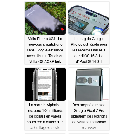
smartphones Android
02/24/2023
Volla Phone X23 : Le
Le bug de Google
nouveau smartphone
Photos est résolu pour
sans Google est lancé
les récentes mises à
avec Ubuntu Touch ou
jour d'iOS 16.3.1 et
Volla OS AOSP fork
d'iPadOS 16.3.1
02/16/2023
02/16/2023
La société Alphabet
Des propriétaires de
Inc. perd 100 milliards
Google Pixel 7 Pro
de dollars en valeur
signalent des boutons
boursière à cause d'un
de volume malicieux
cafouillage dans le
02/11/2023
dossier Google Bard.