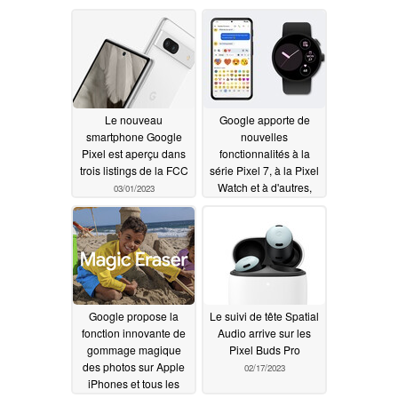
Le nouveau
Google apporte de
smartphone Google
nouvelles
Pixel est aperçu dans
fonctionnalités à la
trois listings de la FCC
série Pixel 7, à la Pixel
Watch et à d'autres,
03/01/2023
grâce à Android et aux
améliorations
apportées à Wear OS
02/28/2023
Google propose la
Le suivi de tête Spatial
fonction innovante de
Audio arrive sur les
gommage magique
Pixel Buds Pro
des photos sur Apple
02/17/2023
iPhones et tous les