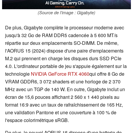
(Source de l'image : Gigabyte)
De plus, Gigabyte complète le processeur moderne avec
jusqu'à 32 Go de RAM DDR5 cadencée à 5 600 MT/s
répartie sur deux emplacements SO-DIMM. De même,
l'AORUS 15 (2024) dispose d'une paire d'emplacements
M.2 qui prennent en charge les disques durs SSD PCIe
4.0. L'ordinateur portable de jeu s'appuie également sur la
technologie
NVIDIA GeForce RTX 4060
qui offre 8 Go de
VRAM GDDR6, 3 072 shaders et une horloge de 2 370
MHz avec un TGP de 140 W. En outre, Gigabyte inclut un
écran de 15,6 pouces affichant 2 560 x 1 440 pixels au
format 16:9 avec un taux de rafraîchissement de 165 Hz,
une validation Pantone et une couverture à 100 % de
l'espace colorimétrique sRGB.
De plus, le nouvel AORUS 15 dispose d'une batterie de