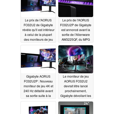
Le prix de l'AORUS
Le prix de l'AORUS
FO32U2 de Gigabyte
FO32U2P de Gigabyte
révèle qu'il est inférieur
est annoncé avant la
à celui de la plupart
sortie de l'Alienware
des moniteurs de jeu
AW3225QF, du MPG
4K et 240 Hz QD-
321URX QD-OLED et
OLED concurrents
du ROG Swift OLED
PG32UCDM
03/20/2024
03/19/2024
Gigabyte AORUS
Le moniteur de jeu
FO32U2P : Nouveau
AORUS FO32U2
moniteur de jeu 4K et
devrait être lancé
240 Hz détaillé avant
prochainement,
sa sortie suite à la
Gigabyte dévoilant les
présentation du CES
pages de produits aux
2024
États-Unis
02/28/2024
02/28/2024