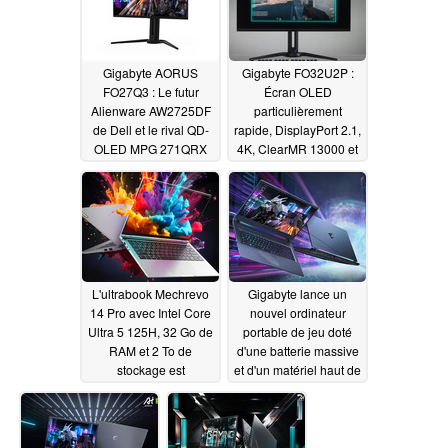
Gigabyte AORUS
Gigabyte FO32U2P :
FO27Q3 : Le futur
Écran OLED
Alienware AW2725DF
particulièrement
de Dell et le rival QD-
rapide, DisplayPort 2.1,
OLED MPG 271QRX
4K, ClearMR 13000 et
de MSI sont présentés
commutateur KVM
avec de nombreuses
01/22/2024
entrées/sorties
02/28/2024
L'ultrabook Mechrevo
Gigabyte lance un
14 Pro avec Intel Core
nouvel ordinateur
Ultra 5 125H, 32 Go de
portable de jeu doté
RAM et 2 To de
d'une batterie massive
stockage est
et d'un matériel haut de
désormais en prévente
gamme
01/14/2024
à 969,99 euros
01/18/2024