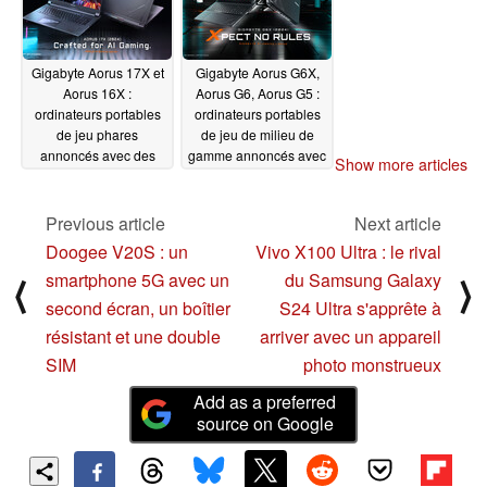
Gigabyte Aorus 17X et
Gigabyte Aorus G6X,
Aorus 16X :
Aorus G6, Aorus G5 :
ordinateurs portables
ordinateurs portables
de jeu phares
de jeu de milieu de
annoncés avec des
gamme annoncés avec
Show more articles
processeurs Intel HX
des processeurs Intel
de 14e génération
Raptor Lake.
01/11/2024
Previous article
Next article
01/11/2024
Doogee V20S : un
Vivo X100 Ultra : le rival
smartphone 5G avec un
du Samsung Galaxy
⟨
⟩
second écran, un boîtier
S24 Ultra s'apprête à
résistant et une double
arriver avec un appareil
SIM
photo monstrueux
Add as a preferred
source on Google