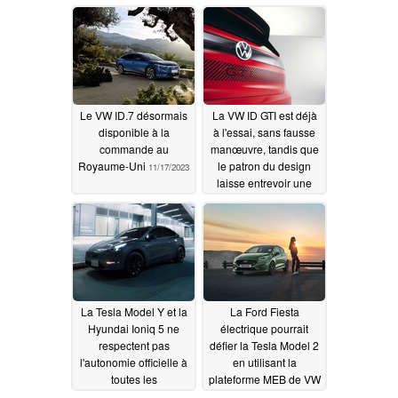
Le VW ID.7 désormais
La VW ID GTI est déjà
disponible à la
à l'essai, sans fausse
commande au
manœuvre, tandis que
Royaume-Uni
le patron du design
11/17/2023
laisse entrevoir une
future voiture
électrique R dotée
d'une transmission
intégrale de haute
performance
09/10/2023
La Tesla Model Y et la
La Ford Fiesta
Hyundai Ioniq 5 ne
électrique pourrait
respectent pas
défier la Tesla Model 2
l'autonomie officielle à
en utilisant la
toutes les
plateforme MEB de VW
températures, tandis
07/15/2023