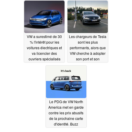
que la VW ID.4 et la
Ford Mustang Mach-E
s'en sortent bien en été
08/02/2023
VW a surestimé de 30
Les chargeurs de Tesla
% l'intérêt pour les
sont les plus
voitures électriques et
performants, alors que
va licencier des
VW cherche à adopter
ouvriers spécialisés
son port et son
dans les véhicules
connecteur NACS
électriques en raison
06/30/2023
de la baisse du prix de
l'essence
07/05/2023
Le PDG de VW North
America met en garde
contre les prix abusifs
de la prochaine carte
d'identité. Buzz
06/06/2023