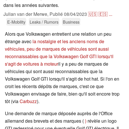
dans les années suivantes.
Julian van der Merwe,
Publié
08/04/2023
🇺🇸
🇪🇸
...
E-Mobility
Leaks / Rumors
Business
Alors que Volkswagen entretient une relation un peu
étrange avec
la nostalgie et les anciens noms de
véhicules, peu de marques de véhicules sont aussi
reconnaissables que la Volkswagen Golf GTI lorsqu'il
s'agit de voitures à moteur
il y a peu de marques de
véhicules qui sont aussi reconnaissables que la
Volkswagen Golf GTI lorsqu'il s'agit de hot hat. Si l'on en
croit les récents dépôts de marques, c'est ce que
Volkswagen envisage de faire, bien qu'il soit encore trop
tôt (via
Carbuzz
).
Une demande de marque déposée auprès de l'Office
allemand des brevets et des marques (
)
révèle un logo
GTI redessiné pour une éventuelle Golf GTI électrique. Il