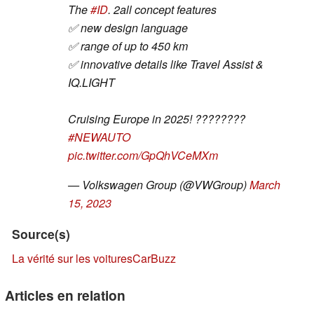
The
#ID
. 2all concept features
✅ new design language
✅ range of up to 450 km
✅ innovative details like Travel Assist &
IQ.LIGHT
Cruising Europe in 2025! ????????
#NEWAUTO
pic.twitter.com/GpQhVCeMXm
— Volkswagen Group (@VWGroup)
March
15, 2023
Source(s)
La vérité sur les voitures
CarBuzz
Articles en relation