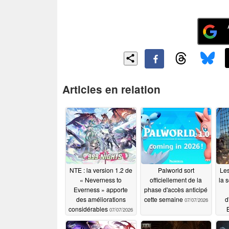
Articles en relation
NTE : la version 1.2 de
Palworld sort
Les
« Neverness to
officiellement de la
la 
Everness » apporte
phase d'accès anticipé
des améliorations
cette semaine
d
07/07/2026
considérables
B
07/07/2026