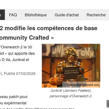
s
FAQ
Bibliothèque
Guide d'achat
Recherche
 2 modifie les compétences de base
Community Crafted »
d'Overwatch 2 le 30
ed » qui apporte des
 D.Va, Junkrat et
),
Publié
07/02/2026
ⓘ Overwatch.blizzard.com
Junkrat (Jamison Fawkes),
personnage d'Overwatch 2.
uveau patch pour
jeu expérimental