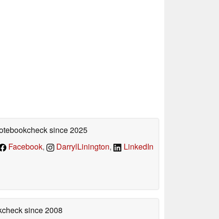
 Notebookcheck
since 2025
Facebook
,
DarrylLinington
,
LinkedIn
okcheck
since 2008