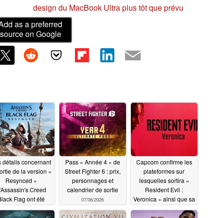
design du MacBook Ultra plus tôt que prévu
Add as a preferred
source on Google
 détails concernant
Pass « Année 4 » de
Capcom confirme les
sortie de la version «
Street Fighter 6 : prix,
plateformes sur
Resynced »
personnages et
lesquelles sortira «
'Assassin's Creed
calendrier de sortie
Resident Evil :
lack Flag ont été
Veronica » ainsi que sa
07/06/2026
dévoilés
sortie prévue en 2027
07/06/2026