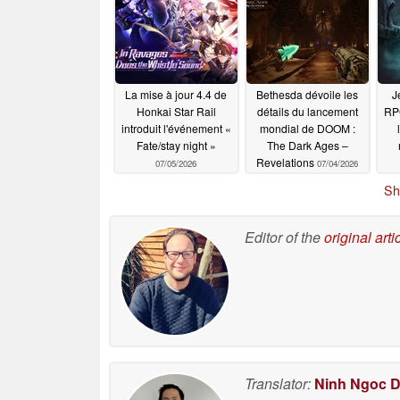
La mise à jour 4.4 de
Bethesda dévoile les
J
Honkai Star Rail
détails du lancement
RPG
introduit l'événement «
mondial de DOOM :
Fate/stay night »
The Dark Ages –
Revelations
07/05/2026
07/04/2026
Sh
Editor of the
original arti
Translator:
Ninh Ngoc 