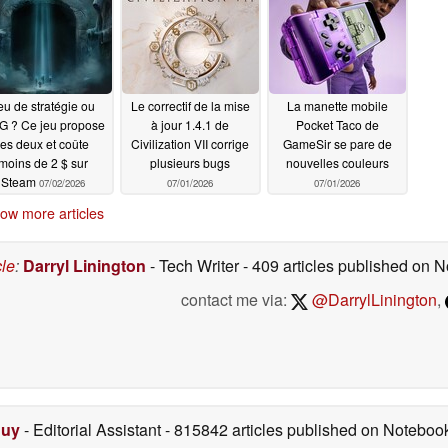
07/05/2026
eu de stratégie ou
Le correctif de la mise
La manette mobile
 ? Ce jeu propose
à jour 1.4.1 de
Pocket Taco de
les deux et coûte
Civilization VII corrige
GameSir se pare de
moins de 2 $ sur
plusieurs bugs
nouvelles couleurs
Steam
07/02/2026
07/01/2026
07/01/2026
ow more articles
cle
:
Darryl Linington
- Tech Writer
- 409 articles published on
contact me via:
@DarrylLinington
,
Duy
- Editorial Assistant
- 815842 articles published on Notebo