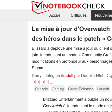
Accueil
Critiques
Nouvelle
La mise à jour d'Overwatch
des héros dans le patch « 
Blizzard a déployé une mise à jour du client 
juin, introduisant un mode « Community Craft
modifications en profondeur aux personnages
Sigma.
Darryl Linington (
traduit par
DeepL / Ninh Duy
🇺🇸
🇩🇪
...
Console
Gaming
Game Releases
Launch
Blizzard Entertainment a publié un no
Overwatch 2
, introduisant le mode de 