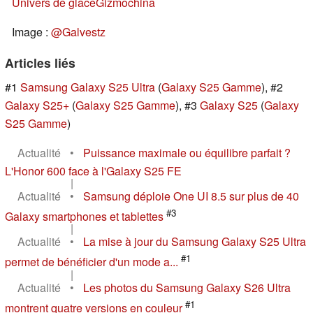
Univers de glace
Gizmochina
Image :
@Galvestz
Articles liés
#1
Samsung Galaxy S25 Ultra
(
Galaxy S25 Gamme
), #2
Galaxy S25+
(
Galaxy S25 Gamme
), #3
Galaxy S25
(
Galaxy
S25 Gamme
)
Actualité
•
Puissance maximale ou équilibre parfait ?
L'Honor 600 face à l'Galaxy S25 FE
|
Actualité
•
Samsung déploie One UI 8.5 sur plus de 40
#3
Galaxy smartphones et tablettes
|
Actualité
•
La mise à jour du Samsung Galaxy S25 Ultra
#1
permet de bénéficier d'un mode a...
|
Actualité
•
Les photos du Samsung Galaxy S26 Ultra
#1
montrent quatre versions en couleur