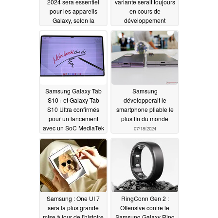
2024 sera essentiel
variante serait toujours
pour les appareils
en cours de
Galaxy, selon la
développement
société
07/20/2024
07/19/2024
Samsung Galaxy Tab
Samsung
S10+ et Galaxy Tab
développerait le
S10 Ultra confirmés
smartphone pliable le
pour un lancement
plus fin du monde
avec un SoC MediaTek
07/18/2024
haut de gamme
07/19/2024
Samsung : One UI 7
RingConn Gen 2 :
sera la plus grande
Offensive contre le
mise à jour de l'histoire
Samsung Galaxy Ring