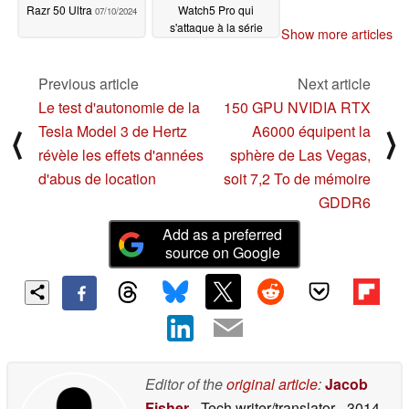
Razr 50 Ultra
Watch5 Pro qui
07/10/2024
s'attaque à la série
Show more articles
Apple Watch Ultra
07/10/2024
Previous article
Next article
Le test d'autonomie de la
150 GPU NVIDIA RTX
Tesla Model 3 de Hertz
A6000 équipent la
⟨
⟩
révèle les effets d'années
sphère de Las Vegas,
d'abus de location
soit 7,2 To de mémoire
GDDR6
Add as a preferred
source on Google
Editor of the
original article
:
Jacob
Fisher
- Tech writer/translator
- 3014