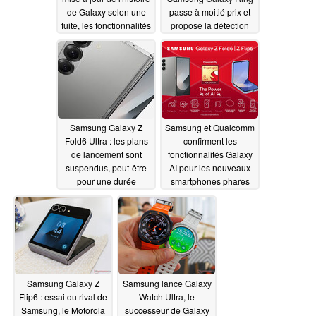
de Galaxy selon une
passe à moitié prix et
fuite, les fonctionnalités
propose la détection
de One UI 6.1.1 seront
de l'apnée du sommeil
disponibles sur ces
07/16/2024
téléphones
07/17/2024
Samsung Galaxy Z
Samsung et Qualcomm
Fold6 Ultra : les plans
confirment les
de lancement sont
fonctionnalités Galaxy
suspendus, peut-être
AI pour les nouveaux
pour une durée
smartphones phares
indéterminée
pliables
07/11/2024
07/11/2024
Samsung Galaxy Z
Samsung lance Galaxy
Flip6 : essai du rival de
Watch Ultra, le
Samsung, le Motorola
successeur de Galaxy