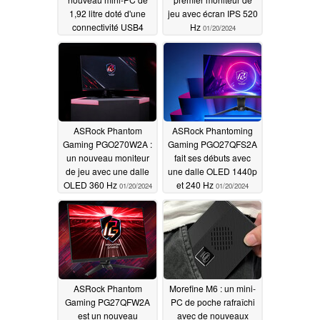
1,92 litre doté d'une
jeu avec écran IPS 520
connectivité USB4
Hz
01/20/2024
07/08/2025
ASRock Phantom
ASRock Phantoming
Gaming PGO270W2A :
Gaming PGO27QFS2A
un nouveau moniteur
fait ses débuts avec
de jeu avec une dalle
une dalle OLED 1440p
OLED 360 Hz
et 240 Hz
01/20/2024
01/20/2024
ASRock Phantom
Morefine M6 : un mini-
Gaming PG27QFW2A
PC de poche rafraîchi
est un nouveau
avec de nouveaux