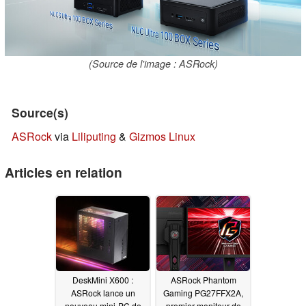
(Source de l'image : ASRock)
Source(s)
ASRock
via
Liliputing
&
Gizmos Linux
Articles en relation
DeskMini X600 :
ASRock Phantom
ASRock lance un
Gaming PG27FFX2A,
nouveau mini-PC de
premier moniteur de