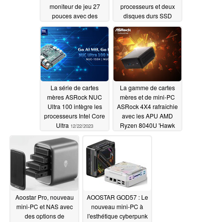
moniteur de jeu 27
processeurs et deux
pouces avec des
disques durs SSD
capacités de 1440p et
12/23/2023
400 Hz
01/20/2024
La série de cartes
La gamme de cartes
mères ASRock NUC
mères et de mini-PC
Ultra 100 intègre les
ASRock 4X4 rafraîchie
processeurs Intel Core
avec les APU AMD
Ultra
Ryzen 8040U 'Hawk
12/22/2023
Point'
12/14/2023
Aoostar Pro, nouveau
AOOSTAR GOD57 : Le
mini-PC et NAS avec
nouveau mini-PC à
des options de
l'esthétique cyberpunk