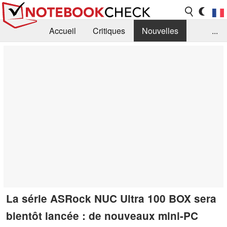
Accueil
Critiques
Nouvelles
...
FAQ
Bibliothèque
Guide d'achat
Recherche
Contact
La série ASRock NUC Ultra 100 BOX sera
bientôt lancée : de nouveaux mini-PC