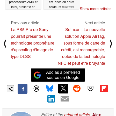
processeurs AMD et
est lancé en deux
Intel, présenté en
couleurs
12/06/2023
Show more articles
avant-première
12/08/2023
Previous article
Next article
La PS5 Pro de Sony
Seinxon : La nouvelle
pourrait présenter une
solution Apple AirTag,
⟨
⟩
technologie propriétaire
sous forme de carte de
d'upscaling d'image de
crédit, est rechargeable,
type DLSS
dotée de la technologie
NFC et peut être bruyante
Add as a preferred
source on Google
Editor of the
original article
:
Alex