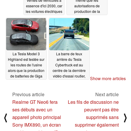
ventes de véhicules à
même que les
essence d'ici 2030, car
autorisations de
les voitures électriques
production de la
moins chères et dotées
voiture électrique la
d'une plus grande
moins chère
07/09/2023
autonomie accélèrent
la transition vers les VE
07/10/2023
La Tesla Model 3
La barre de feux
Highland est testée sur
arrière du Tesla
les routes de l'usine
Cybertruck est au
alors que la production
centre de la dernière
de batteries de Giga
vidéo d'essai routier,
Show more articles
Shanghai est menacée
révélant une mise en
de licenciements
œuvre qui pourrait être
décevante
Previous article
Next article
07/07/2023
07/07/2023
Realme GT Neo6 fera
Les fils de discussion ne
ses débuts avec un
peuvent pas être
⟨
⟩
appareil photo principal
supprimés sans
Sony IMX890, un écran
supprimer également