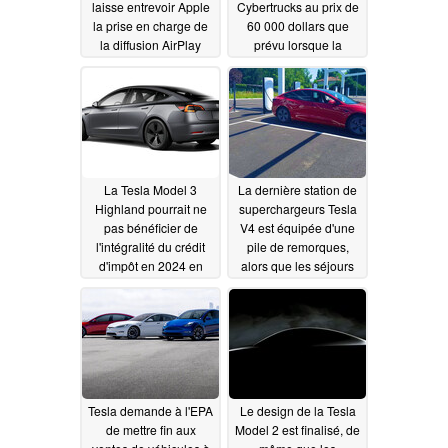
laisse entrevoir Apple
Cybertrucks au prix de
la prise en charge de
60 000 dollars que
la diffusion AirPlay
prévu lorsque la
pour le streaming
production démarrera
vidéo et musical à
07/12/2023
partir d'un iPhone
07/14/2023
La Tesla Model 3
La dernière station de
Highland pourrait ne
superchargeurs Tesla
pas bénéficier de
V4 est équipée d'une
l'intégralité du crédit
pile de remorques,
d'impôt en 2024 en
alors que les séjours
raison de
en camping se
l'augmentation des
multiplient en été
exigences en matière
07/11/2023
de matériaux pour les
batteries
07/12/2023
Tesla demande à l'EPA
Le design de la Tesla
de mettre fin aux
Model 2 est finalisé, de