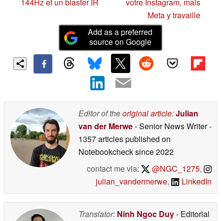
144Hz et un blaster IR
votre Instagram, mais
Meta y travaille
Add as a preferred
source on Google
Editor of the
original article
:
Julian
van der Merwe
- Senior News Writer
-
1357 articles published on
Notebookcheck
since 2022
contact me via:
@NGC_1275
,
julian_vandermerwe
,
LinkedIn
Translator:
Ninh Ngoc Duy
- Editorial