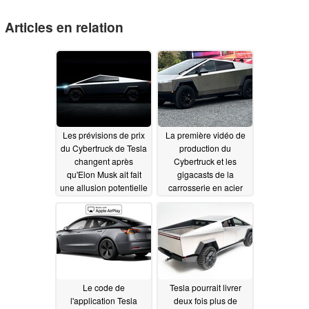
Articles en relation
Les prévisions de prix
La première vidéo de
du Cybertruck de Tesla
production du
changent après
Cybertruck et les
qu'Elon Musk ait fait
gigacasts de la
une allusion potentielle
carrosserie en acier
révèlent de nouveaux
07/19/2023
détails, comme
l'absence d'option
RHD
07/17/2023
Le code de
Tesla pourrait livrer
l'application Tesla
deux fois plus de