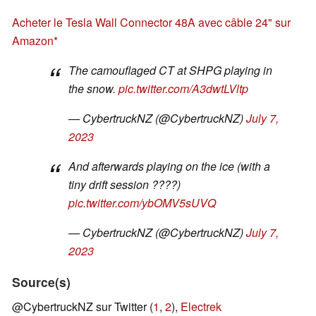
Acheter le Tesla Wall Connector 48A avec câble 24" sur
Amazon
The camouflaged CT at SHPG playing in
the snow.
pic.twitter.com/A3dwtLVltp
— CybertruckNZ (@CybertruckNZ)
July 7,
2023
And afterwards playing on the ice (with a
tiny drift session ????)
pic.twitter.com/ybOMV5sUVQ
— CybertruckNZ (@CybertruckNZ)
July 7,
2023
Source(s)
@CybertruckNZ sur Twitter (
1
,
2
),
Electrek