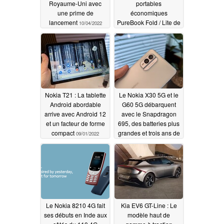
Royaume-Uni avec
portables
une prime de
économiques
lancement
PureBook Fold / Lite de
10/04/2022
14,1 pouces avec
processeurs Intel
Jesper Lake
09/05/2022
Nokia T21 : La tablette
Le Nokia X30 5G et le
Android abordable
G60 5G débarquent
arrive avec Android 12
avec le Snapdragon
et un facteur de forme
695, des batteries plus
compact
grandes et trois ans de
09/01/2022
mises à jour du
système d'exploitation
09/01/2022
Le Nokia 8210 4G fait
Kia EV6 GT-Line : Le
ses débuts en Inde aux
modèle haut de