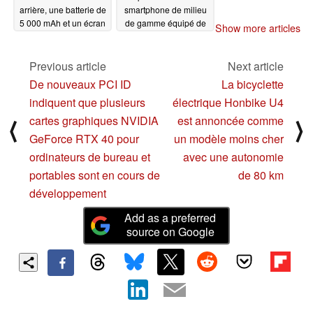
arrière, une batterie de
smartphone de milieu
5 000 mAh et un écran
de gamme équipé de
Show more articles
potentiellement
caméras Zeiss ont été
décevant
dévoilés
06/25/2022
06/22/2022
Previous article
Next article
De nouveaux PCI ID
La bicyclette
indiquent que plusieurs
électrique Honbike U4
cartes graphiques NVIDIA
est annoncée comme
⟨
⟩
GeForce RTX 40 pour
un modèle moins cher
ordinateurs de bureau et
avec une autonomie
portables sont en cours de
de 80 km
développement
Add as a preferred
source on Google