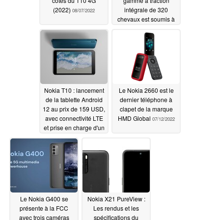
côtés du 110 4G
gamme à traction
(2022)
intégrale de 320
08/07/2022
chevaux est soumis à
un test d'autonomie en
conditions réelles sur
autoroute
07/14/2022
Nokia T10 : lancement
Le Nokia 2660 est le
de la tablette Android
dernier téléphone à
12 au prix de 159 USD,
clapet de la marque
avec connectivité LTE
HMD Global
07/12/2022
et prise en charge d'un
second écran
lorsqu'elle est associée
à un PC Windows
07/13/2022
Le Nokia G400 se
Nokia X21 PureView :
présente à la FCC
Les rendus et les
avec trois caméras
spécifications du