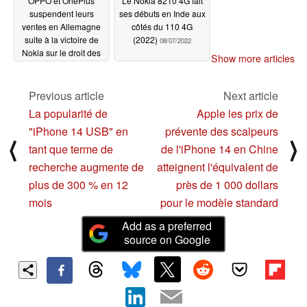
OPPO et OnePlus
Le Nokia 8210 4G fait
suspendent leurs
ses débuts en Inde aux
ventes en Allemagne
côtés du 110 4G
suite à la victoire de
(2022)
08/07/2022
Nokia sur le droit des
Show more articles
brevets
08/14/2022
Previous article
Next article
La popularité de
Apple les prix de
"iPhone 14 USB" en
prévente des scalpeurs
⟨
⟩
tant que terme de
de l'iPhone 14 en Chine
recherche augmente de
atteignent l'équivalent de
plus de 300 % en 12
près de 1 000 dollars
mois
pour le modèle standard
Add as a preferred
source on Google