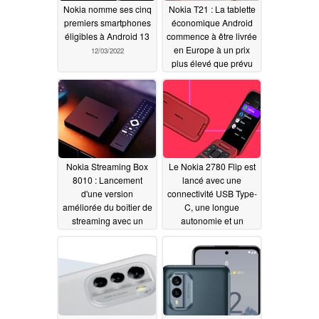
Nokia nomme ses cinq
Nokia T21 : La tablette
premiers smartphones
économique Android
éligibles à Android 13
commence à être livrée
en Europe à un prix
12/03/2022
plus élevé que prévu
11/30/2022
Nokia Streaming Box
Le Nokia 2780 Flip est
8010 : Lancement
lancé avec une
d'une version
connectivité USB Type-
améliorée du boîtier de
C, une longue
streaming avec un
autonomie et un
nouveau chipset ARM
design à clapet
et plus de mémoire
11/04/2022
11/11/2022