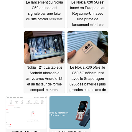
Le lancement du Nokia
Le Nokia X30 5G est
G60 en Inde est
lancé en Europe et au
signalé par une fuite
Royaume-Uni avec
du site officiel
une prime de
10/29/2022
lancement
10/04/2022
Nokia T21 : La tablette
Le Nokia X30 5G et le
Android abordable
G60 5G débarquent
arrive avec Android 12
avec le Snapdragon
et un facteur de forme
695, des batteries plus
compact
grandes et trois ans de
09/01/2022
mises à jour du
système d'exploitation
09/01/2022