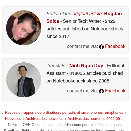
Editor of the
original article
:
Bogdan
Solca
- Senior Tech Writer
- 2422
articles published on Notebookcheck
since 2017
contact me via:
Facebook
Translator:
Ninh Ngoc Duy
- Editorial
Assistant
- 818035 articles published
on Notebookcheck
since 2008
contact me via:
Facebook
>
Revues et rapports de ordinateurs portatifs et smartphones, ordiphones
>
Nouvelles
>
Archives des nouvelles
>
Archives des nouvelles 2022 09
>
Nokia et OFF Global lancent les ordinateurs portables économiques
PureBook Fold / Lite de 14,1 pouces avec processeurs Intel Jesper Lake