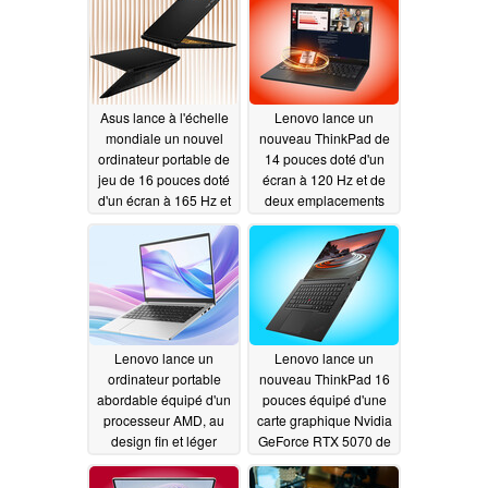
Asus lance à l'échelle
Lenovo lance un
mondiale un nouvel
nouveau ThinkPad de
ordinateur portable de
14 pouces doté d'un
jeu de 16 pouces doté
écran à 120 Hz et de
d'un écran à 165 Hz et
deux emplacements
de cartes graphiques
SSD
06/26/2026
de 85 W
06/26/2026
Lenovo lance un
Lenovo lance un
ordinateur portable
nouveau ThinkPad 16
abordable équipé d'un
pouces équipé d'une
processeur AMD, au
carte graphique Nvidia
design fin et léger
GeForce RTX 5070 de
12 Go et de 64 Go de
06/26/2026
mémoire vive