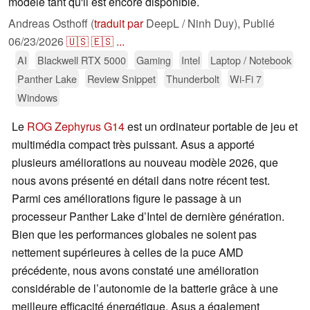
modèle tant qu'il est encore disponible.
Andreas Osthoff (
traduit par
DeepL / Ninh Duy),
Publié
06/23/2026
🇺🇸
🇪🇸
...
AI
Blackwell RTX 5000
Gaming
Intel
Laptop / Notebook
Panther Lake
Review Snippet
Thunderbolt
Wi-Fi 7
Windows
Le
ROG Zephyrus G14
est un ordinateur portable de jeu et
multimédia compact très puissant. Asus a apporté
plusieurs améliorations au nouveau modèle 2026, que
nous avons présenté en détail dans notre récent test.
Parmi ces améliorations figure le passage à un
processeur Panther Lake d’Intel de dernière génération.
Bien que les performances globales ne soient pas
nettement supérieures à celles de la puce AMD
précédente, nous avons constaté une amélioration
considérable de l’autonomie de la batterie grâce à une
meilleure efficacité énergétique. Asus a également