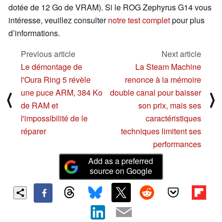
dotée de 12 Go de VRAM). Si le ROG Zephyrus G14 vous
intéresse, veuillez consulter
notre test complet
pour plus
d’informations.
Previous article
Next article
Le démontage de
La Steam Machine
l'Oura Ring 5 révèle
renonce à la mémoire
une puce ARM, 384 Ko
double canal pour baisser
⟨
⟩
de RAM et
son prix, mais ses
l'impossibilité de le
caractéristiques
réparer
techniques limitent ses
performances
Add as a preferred
source on Google