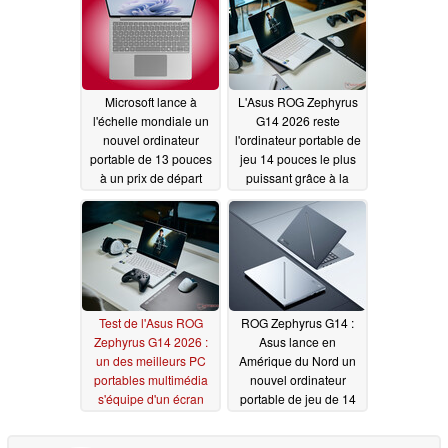
LPCAMM2
06/25/2026
Microsoft lance à
L'Asus ROG Zephyrus
l'échelle mondiale un
G14 2026 reste
nouvel ordinateur
l'ordinateur portable de
portable de 13 pouces
jeu 14 pouces le plus
à un prix de départ
puissant grâce à la
plus abordable
RTX 5070 Ti
06/21/2026
06/24/2026
Test de l'Asus ROG
ROG Zephyrus G14 :
Zephyrus G14 2026 :
Asus lance en
un des meilleurs PC
Amérique du Nord un
portables multimédia
nouvel ordinateur
s'équipe d'un écran
portable de jeu de 14
OLED plus lumineux
pouces sans GeForce
RTX 5080
06/19/2026
05/15/2026