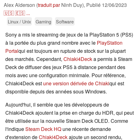
Alex Alderson (
traduit par
Ninh Duy),
Publié
12/06/2023
🇺🇸
🇪🇸
...
Linux / Unix
Gaming
Software
Sony a mis le streaming de jeux de la PlayStation 5 (PS5)
à la portée du plus grand nombre avec le
PlayStation
Portal
qui est toujours en rupture de stock sur la plupart
des marchés. Cependant,
Chiaki4Deck
a permis à Steam
Deck de diffuser des jeux PS5 à distance pendant des
mois avec une configuration minimale. Pour référence,
Chiaki4Deck est
une version dérivée de Chiaki
qui est
disponible depuis des années sous Windows.
Aujourd'hui, il semble que les développeurs de
Chiaki4Deck ajoutent la prise en charge du HDR, qui peut
être utilisée sur la nouvelle Steam Deck OLED. Comme
l'indique
Steam Deck HQ
une récente demande
d'extension de
Chiaki4Deck
ajoute un second rendu,