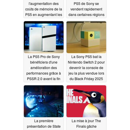
l'augmentation des
PS5 de Sony se
coûts de mémoire de la
vendent rapidement
PS5 en augmentant les
dans certaines régions
revenus des
01/18/2026
utilisateurs existants,
ce qui pourrait
entraîner une hausse
des prix du PS Plus
02/18/2026
La PS5 Pro de Sony
La Sony PS5 bat la
bénéficiera d'une
Nintendo Switch 2 pour
amélioration des
devenir la console de
performances grâce à
jeu la plus vendue lors
PSSR 2.0 avant la fin
du Black Friday 2025
du mois de mars
12/08/2025
01/15/2026
La première
La mise à jour The
présentation de State
Finals gâche