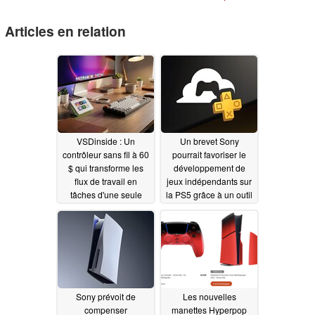
Articles en relation
VSDinside : Un
Un brevet Sony
contrôleur sans fil à 60
pourrait favoriser le
$ qui transforme les
développement de
flux de travail en
jeux indépendants sur
tâches d'une seule
la PS5 grâce à un outil
touche
basé sur le cloud et à
03/28/2026
l'IA générative
02/18/2026
Sony prévoit de
Les nouvelles
compenser
manettes Hyperpop