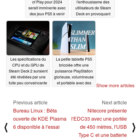
of Play pour 2024
l'enthousiasme des
serait imminente avec
utilisateurs de Steam
des jeux PS5 à venir
Deck en provoquant
comme Sonic
des pannes de jeu et
Generations Remaster,
en interrompant le chat
Judas, et plus encore
vocal sur SteamOS et
Linux
01/30/2024
01/18/2024
Les spécifications du
La petite tablette PS5
CPU et du GPU de
bricolée offre une
Steam Deck 2 auraient
puissance PlayStation
été révélées par une
glorieuse, volumineuse
fuite peu convaincante
et portable avec des
Show more articles
images OLED 4K
01/17/2024
01/16/2024
Previous article
Next article
Bureau Linux : Bêta
Nitecore présente
ouverte de KDE Plasma
l'EDC33 avec une portée
⟨
⟩
6 disponible à l'essai
de 450 mètres, l'USB
Type C et une batterie