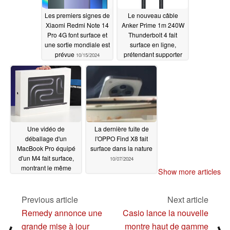
Les premiers signes de
Le nouveau câble
Xiaomi Redmi Note 14
Anker Prime 1m 240W
Pro 4G font surface et
Thunderbolt 4 fait
une sortie mondiale est
surface en ligne,
prévue
prétendant supporter
10/15/2024
jusqu'à 2 000
courbures
10/12/2024
Une vidéo de
La dernière fuite de
déballage d'un
l'OPPO Find X8 fait
MacBook Pro équipé
surface dans la nature
d'un M4 fait surface,
10/07/2024
montrant le même
Show more articles
emballage que dans
une fuite précédente
Previous article
Next article
10/07/2024
Remedy annonce une
Casio lance la nouvelle
grande mise à jour
montre haut de gamme