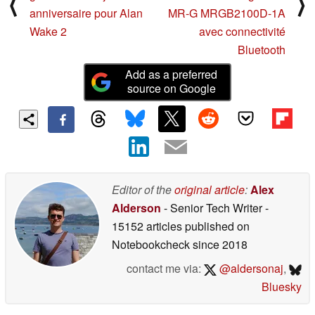
⟨
⟩
anniversaire pour Alan
MR-G MRGB2100D-1A
Wake 2
avec connectivité
Bluetooth
Add as a preferred
source on Google
Editor of the
original article
:
Alex
Alderson
- Senior Tech Writer
-
15152 articles published on
Notebookcheck
since 2018
contact me via:
@aldersonaj
,
Bluesky