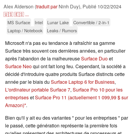
Alex Alderson (
traduit par
Ninh Duy),
Publié
10/22/2024
🇺🇸
🇪🇸
...
MS Surface
Intel
Lunar Lake
Convertible / 2-in-1
Laptop / Notebook
Leaks / Rumors
Microsoft n'a pas eu tendance à rafraîchir sa gamme
Surface très souvent ces dernières années, en particulier
après l'abandon de la malheureuse
Surface Duo
et
Surface Neo
qui ont fait long feu. Cependant, la société a
décidé d'introduire quatre produits Surface distincts cette
année par le biais du
Surface Laptop 6 for Business
,
L'ordinateur portable Surface 7
,
Surface Pro 10 pour les
entreprises
et
Surface Pro 11
(actuellement 1 099,99 $ sur
Amazon)
.
Bien qu'il y ait eu des variantes " pour les entreprises " par
le passé, cette génération représente la première fois
qu'elles présentent des architectures de processeurs et