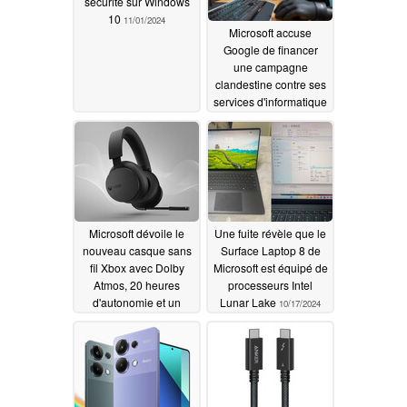
sécurité sur Windows
10
11/01/2024
Microsoft accuse
Google de financer
une campagne
clandestine contre ses
services d'informatique
dématérialisée
10/29/2024
Microsoft dévoile le
Une fuite révèle que le
nouveau casque sans
Surface Laptop 8 de
fil Xbox avec Dolby
Microsoft est équipé de
Atmos, 20 heures
processeurs Intel
d'autonomie et un
Lunar Lake
10/17/2024
meilleur microphone
pour 109,99 $
10/22/2024