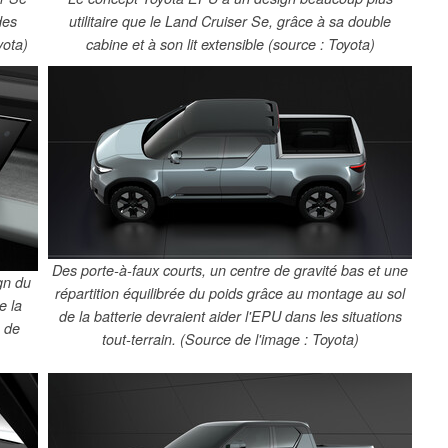
des
utilitaire que le Land Cruiser Se, grâce à sa double
yota)
cabine et à son lit extensible (source : Toyota)
Des porte-à-faux courts, un centre de gravité bas et une
gn du
répartition équilibrée du poids grâce au montage au sol
e la
de la batterie devraient aider l'EPU dans les situations
e de
tout-terrain. (Source de l'image : Toyota)