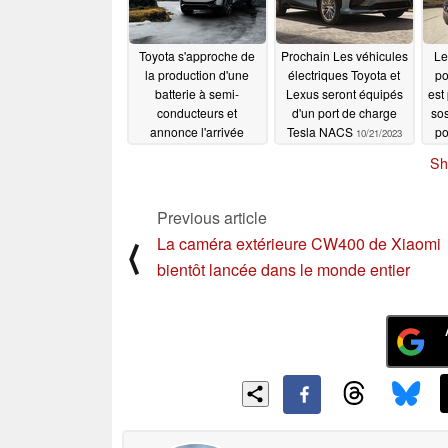
Toyota s'approche de
Prochain Les véhicules
Le
la production d'une
électriques Toyota et
po
batterie à semi-
Lexus seront équipés
est
conducteurs et
d'un port de charge
so
annonce l'arrivée
Tesla NACS
po
10/21/2023
prochaine de VE de
Cyb
Sh
plus de 700 km avec
ho
une meilleure sécurité
incendie et une
Previous article
recharge plus rapide
La caméra extérieure CW400 de Xiaomi
⟨
10/24/2023
bientôt lancée dans le monde entier