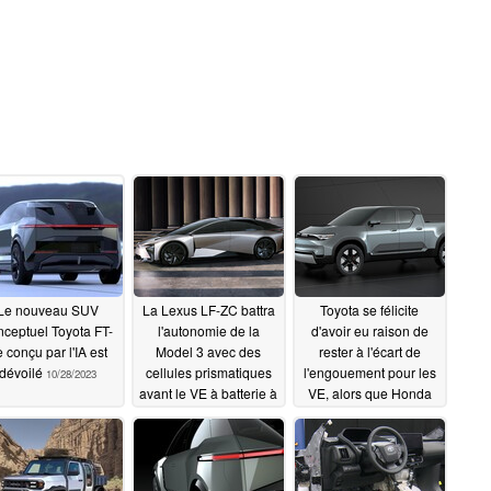
Le nouveau SUV
La Lexus LF-ZC battra
Toyota se félicite
nceptuel Toyota FT-
l'autonomie de la
d'avoir eu raison de
 conçu par l'IA est
Model 3 avec des
rester à l'écart de
dévoilé
cellules prismatiques
l'engouement pour les
10/28/2023
avant le VE à batterie à
VE, alors que Honda
l'état solide de Toyota
met fin à son projet de
voiture électrique bon
10/26/2023
marché avec GM
10/26/2023