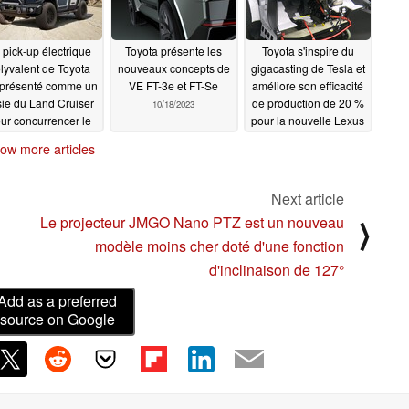
 pick-up électrique
Toyota présente les
Toyota s'inspire du
lyvalent de Toyota
nouveaux concepts de
gigacasting de Tesla et
 présenté comme un
VE FT-3e et FT-Se
améliore son efficacité
sie du Land Cruiser
de production de 20 %
10/18/2023
ur concurrencer le
pour la nouvelle Lexus
ertruck et le F-150
EV qu'elle dévoilera en
ow more articles
rs de prix Lightning
octobre
09/21/2023
10/19/2023
Next article
Le projecteur JMGO Nano PTZ est un nouveau
⟩
modèle moins cher doté d'une fonction
d'inclinaison de 127°
Add as a preferred
source on Google