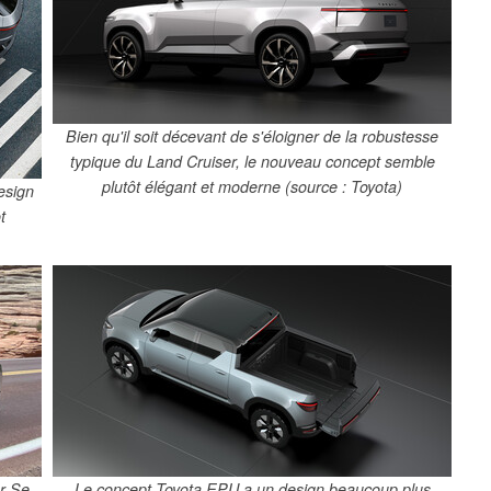
Bien qu'il soit décevant de s'éloigner de la robustesse
typique du Land Cruiser, le nouveau concept semble
plutôt élégant et moderne (source : Toyota)
esign
t
er Se
Le concept Toyota EPU a un design beaucoup plus