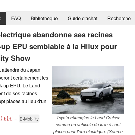
s
FAQ
Bibliothèque
Guide d'achat
Recherche
électrique abandonne ses racines
k-up EPU semblable à la Hilux pour
lity Show
t attendre du Japan
seront certainement les
ick-up EPU. Le Land
nt de ses racines
ept places au lieu d'un
Toyota réimagine le Land Cruiser

🇪🇸
...
E-Mobility
comme un véhicule de luxe à sept
places pour l'ère électrique. (Source