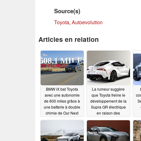
Source(s)
Toyota
,
Autoevolution
Articles en relation
BMW iX bat Toyota
La rumeur suggère
avec une autonomie
que Toyota freine le
co
de 600 miles grâce à
développement de la
3e
une batterie à double
Supra GR électrique
chimie de Our Next
en raison des
Energy
difficultés rencontrées
12/02/2023
par les VE - BMW
PHEV, ICE alternatives
sur les cartes
11/01/2023