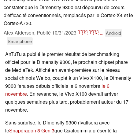
constater que le Dimensity 9300 est dépourvu de cœurs
d'efficacité conventionnels, remplacés par le Cortex-X4 et le
Cortex-A720.
Alex Alderson,
Publié
10/31/2023
🇺🇸
🇨🇳
...
Android
Smartphone
AnTuTu a publié le premier résultat de benchmarking
officiel pour le Dimensity 9300, le prochain chipset phare
de MediaTek. Affiché en avant-première sur le réseau
social chinois Weibo, couplé à un Vivo X100, le Dimensity
9300 fera ses débuts officiels le 6 novembre
le 6
novembre
. En revanche, le Vivo X100 devrait arriver
quelques semaines plus tard, probablement autour du 17
novembre.
Sans surprise, le Dimensity 9300 rivalisera avec
le
Snapdragon 8 Gen 3
que Qualcomm a présenté la