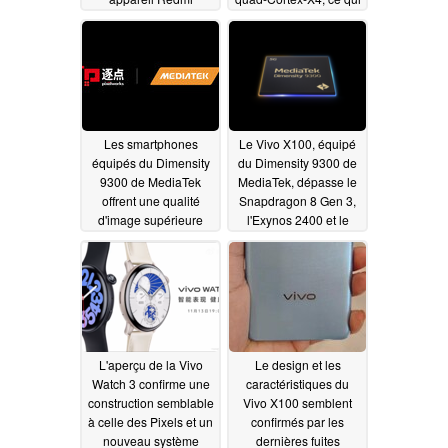
permet d'augmenter
11/18/2023
les performances de
pointe de 40 % et
d'économiser 33 %
d'énergie par rapport
au Dimensity 9200
11/07/2023
Les smartphones
Le Vivo X100, équipé
équipés du Dimensity
du Dimensity 9300 de
9300 de MediaTek
MediaTek, dépasse le
offrent une qualité
Snapdragon 8 Gen 3,
d'image supérieure
l'Exynos 2400 et le
grâce à la
Apple A17 Pro dans
collaboration avec
Geekbench
11/07/2023
Pixelworks
11/07/2023
L'aperçu de la Vivo
Le design et les
Watch 3 confirme une
caractéristiques du
construction semblable
Vivo X100 semblent
à celle des Pixels et un
confirmés par les
nouveau système
dernières fuites