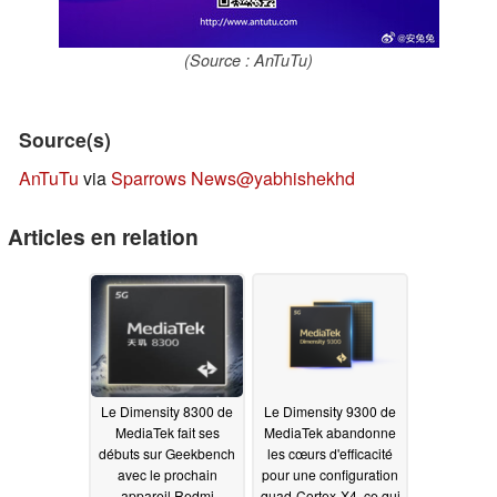
(Source : AnTuTu)
Source(s)
AnTuTu
via
Sparrows News
@yabhishekhd
Articles en relation
Le Dimensity 8300 de
Le Dimensity 9300 de
MediaTek fait ses
MediaTek abandonne
débuts sur Geekbench
les cœurs d'efficacité
avec le prochain
pour une configuration
appareil Redmi
quad-Cortex-X4, ce qui