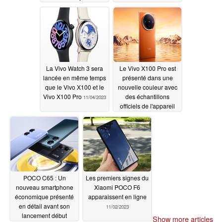
d'exploitation
11/07/2023
11/06/2023
La Vivo Watch 3 sera
Le Vivo X100 Pro est
lancée en même temps
présenté dans une
que le Vivo X100 et le
nouvelle couleur avec
Vivo X100 Pro
des échantillons
11/04/2023
officiels de l'appareil
photo, tandis que les
spécifications de
l'appareil photo du
Vivo X100 sont
détaillées
11/04/2023
POCO C65 : Un
Les premiers signes du
nouveau smartphone
Xiaomi POCO F6
économique présenté
apparaissent en ligne
en détail avant son
11/02/2023
lancement début
Show more articles