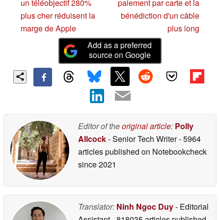
un téléobjectif 280%
paiement par carte et la
plus cher réduisent la
bénédiction d'un câble
marge de Apple
plus long
Add as a preferred
source on Google
Editor of the
original article
:
Polly
Allcock
- Senior Tech Writer
- 5964
articles published on Notebookcheck
since 2021
Translator:
Ninh Ngoc Duy
- Editorial
Assistant
- 818035 articles published