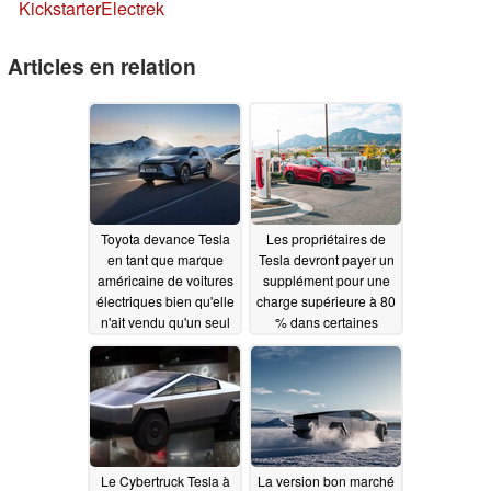
Kickstarter
Electrek
Articles en relation
Toyota devance Tesla
Les propriétaires de
en tant que marque
Tesla devront payer un
américaine de voitures
supplément pour une
électriques bien qu'elle
charge supérieure à 80
n'ait vendu qu'un seul
% dans certaines
modèle aux États-Unis
stations, car la
supercharge gratuite à
10/25/2023
vie peut désormais être
transférée à la Model Y
10/22/2023
Le Cybertruck Tesla à
La version bon marché