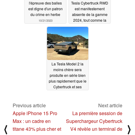
l'épreuve des balles
Tesla Cybertruck RWD
est digne d'un patron
est manifestement
du crime en herbe
absente de la gamme
2024, tout comme la
10/21/2023
transmission intégrale
à quatre moteurs, alors
que le décodeur de
VIN révèle des
versions Performance
à deux et trois moteurs
10/21/2023
La Tesla Model 2 la
moins chère sera
produite en série bien
plus rapidement que le
Cybertruck et ses
suspensions à 14
pouces de
débattement
Previous article
Next article
10/20/2023
Apple iPhone 15 Pro
La première session de
Max : un cadre en
Superchargeur Cybertruck
⟨
⟩
titane 43% plus cher et
V4 révèle un terminal de