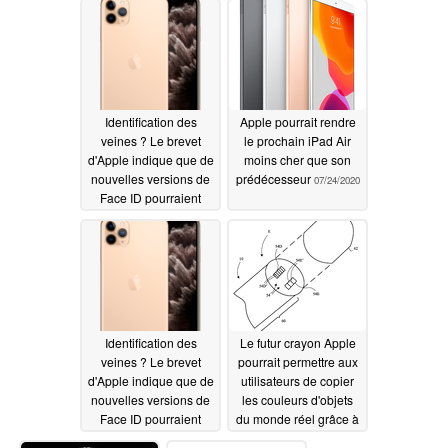
apparemment destiné
3nm et des appels
à la tablette de 649
vocaux
08/12/2020
dollars d'Apple
08/12/2020
Identification des
Apple pourrait rendre
veines ? Le brevet
le prochain iPad Air
d'Apple indique que de
moins cher que son
nouvelles versions de
prédécesseur
07/24/2020
Face ID pourraient
cartographier les
veines du visage des
utilisateurs d'iPhone et
d'iPad pour tromper les
pirates masqués
07/24/2020
Identification des
Le futur crayon Apple
veines ? Le brevet
pourrait permettre aux
d'Apple indique que de
utilisateurs de copier
nouvelles versions de
les couleurs d'objets
Face ID pourraient
du monde réel grâce à
cartographier les
un nouveau brevet