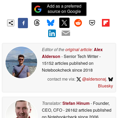
Add as a preferred
source on Google
Editor of the
original article
:
Alex
Alderson
- Senior Tech Writer
-
15152 articles published on
Notebookcheck
since 2018
contact me via:
@aldersonaj
,
Bluesky
Translator:
Stefan Hinum
- Founder,
CEO, CFO
- 26162 articles published
on Notebookcheck
since 2006