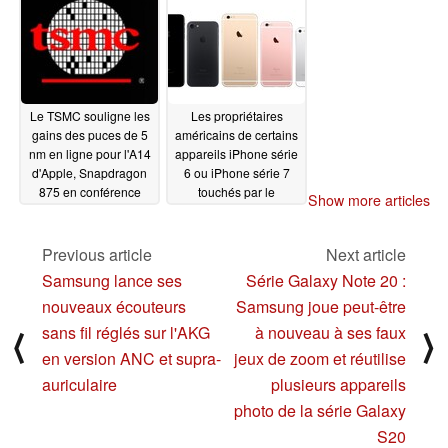
veines du visage des
07/20/2020
utilisateurs d'iPhone et
d'iPad pour tromper les
pirates masqués
07/23/2020
Le TSMC souligne les
Les propriétaires
gains des puces de 5
américains de certains
nm en ligne pour l'A14
appareils iPhone série
d'Apple, Snapdragon
6 ou iPhone série 7
875 en conférence
touchés par le
Show more articles
téléphonique
"Batterygate" peuvent
07/16/2020
désormais demander à
Apple de leur verser
Previous article
Next article
500 millions de dollars
Samsung lance ses
Série Galaxy Note 20 :
07/15/2020
nouveaux écouteurs
Samsung joue peut-être
sans fil réglés sur l'AKG
à nouveau à ses faux
⟨
⟩
en version ANC et supra-
jeux de zoom et réutilise
auriculaire
plusieurs appareils
photo de la série Galaxy
S20