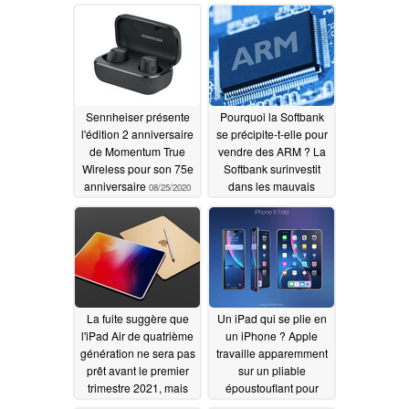
Sennheiser présente
Pourquoi la Softbank
l'édition 2 anniversaire
se précipite-t-elle pour
de Momentum True
vendre des ARM ? La
Wireless pour son 75e
Softbank surinvestit
anniversaire
dans les mauvais
08/25/2020
secteurs d'activité et la
succursale chinoise
d'ARM "devient voyou"
parmi les raisons
possibles
08/18/2020
La fuite suggère que
Un iPad qui se plie en
l'iPad Air de quatrième
un iPhone ? Apple
génération ne sera pas
travaille apparemment
prêt avant le premier
sur un pliable
trimestre 2021, mais
époustouflant pour
l'A14 Bionic est
2023, avec un A16X de