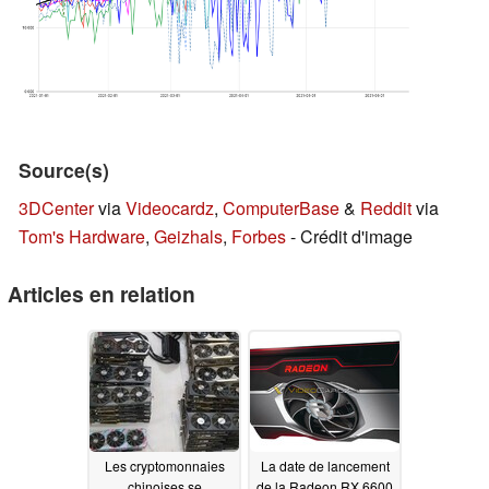
Source(s)
3DCenter
via
Videocardz
,
ComputerBase
&
Reddit
via
Tom's Hardware
,
Geizhals
,
Forbes
- Crédit d'image
Articles en relation
Les cryptomonnaies
La date de lancement
chinoises se
de la Radeon RX 6600