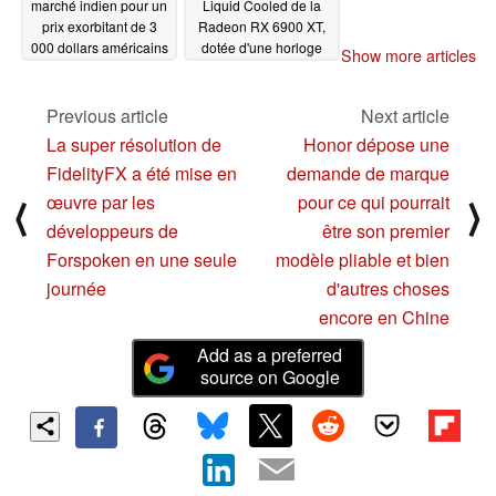
marché indien pour un
Liquid Cooled de la
prix exorbitant de 3
Radeon RX 6900 XT,
000 dollars américains
dotée d'une horloge
Show more articles
centrale et d'une
06/21/2021
VRAM plus rapides, est
introduite discrètement
Previous article
Next article
et réservée à certains
La super résolution de
Honor dépose une
constructeurs de PC
FidelityFX a été mise en
demande de marque
personnalisés
06/17/2021
œuvre par les
pour ce qui pourrait
⟨
⟩
développeurs de
être son premier
Forspoken en une seule
modèle pliable et bien
journée
d'autres choses
encore en Chine
Add as a preferred
source on Google