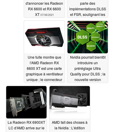
d'annoncer les Radeon
parle des
RX 6600 et RX 6600
implémentations DLSS
XT
et FSR, soulignant les
07/06/2021
forces et les faiblesses
des deux
07/05/2021
Une fuite montre que
Nvidia pourrait bientôt
l'AMD Radeon RX
introduire un
6600 XT est une carte
préréglage Ultra
graphique à ventilateur
Quality pour DLSS ; la
unique ; le connecteur
nouvelle version
d'alimentation à 8
2.2.9.0 a été repérée
broches est confirmé
dans UE5 avec une
qualité d'image pire
07/02/2021
que la 2.2.6.0
07/01/2021
La Radeon RX 6900XT
AMD fait des choses à
LC d'AMD arrive sur le
la Nvidia : L'édition