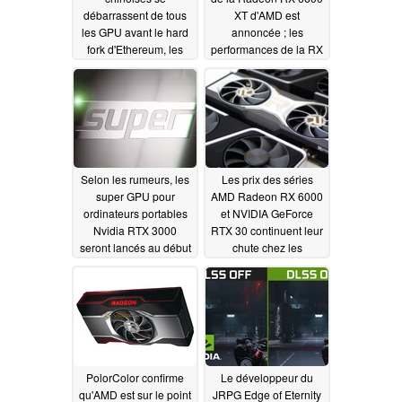
débarrassent de tous
XT d'AMD est
les GPU avant le hard
annoncée ; les
fork d'Ethereum, les
performances de la RX
cartes Nvidia RTX
5700 XT pour 399 $
3060 à partir de 270 $
US
07/09/2021
07/10/2021
Selon les rumeurs, les
Les prix des séries
super GPU pour
AMD Radeon RX 6000
ordinateurs portables
et NVIDIA GeForce
Nvidia RTX 3000
RTX 30 continuent leur
seront lancés au début
chute chez les
de l'année prochaine
détaillants et sur le
marché de l'occasion
07/08/2021
07/06/2021
PolorColor confirme
Le développeur du
qu'AMD est sur le point
JRPG Edge of Eternity