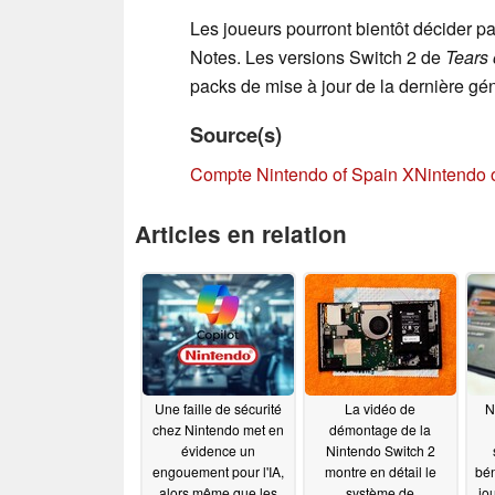
Les joueurs pourront bientôt décider p
Notes. Les versions Switch 2 de
Tears 
packs de mise à jour de la dernière géné
Source(s)
Compte Nintendo of Spain X
Nintendo 
Articles en relation
Une faille de sécurité
La vidéo de
N
chez Nintendo met en
démontage de la
évidence un
Nintendo Switch 2
engouement pour l'IA,
montre en détail le
bén
alors même que les
système de
jou