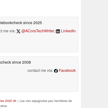
Notebookcheck
since 2025
ct me via:
@ACorsTechWriter
,
LinkedIn
okcheck
since 2008
contact me via:
Facebook
lles 2025 06
> Les voix espagnoles peu familières de
ative