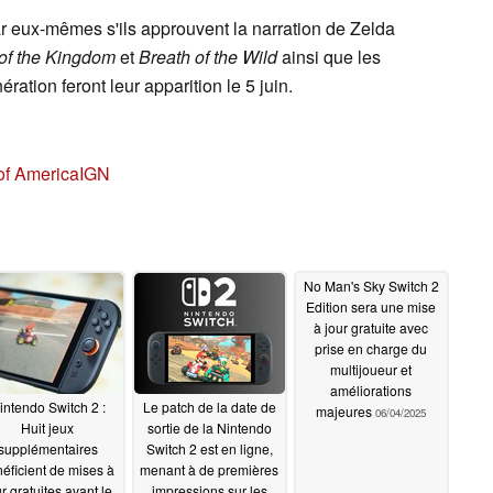
ar eux-mêmes s'ils approuvent la narration de Zelda
of the Kingdom
et
Breath of the Wild
ainsi que les
ration feront leur apparition le 5 juin.
of America
IGN
No Man's Sky Switch 2
Edition sera une mise
à jour gratuite avec
prise en charge du
multijoueur et
améliorations
intendo Switch 2 :
Le patch de la date de
majeures
06/04/2025
Huit jeux
sortie de la Nintendo
supplémentaires
Switch 2 est en ligne,
éficient de mises à
menant à de premières
r gratuites avant le
impressions sur les