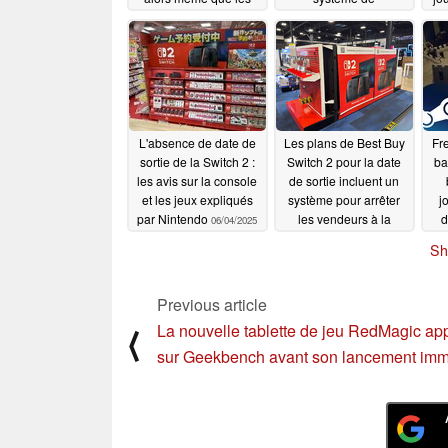
jeux de la Switch 2
refroidissement, la
évitent d'utiliser ces
batterie et la carte
outils
mère
06/17/2026
06/05/2025
L'absence de date de
Les plans de Best Buy
Fr
sortie de la Switch 2 :
Switch 2 pour la date
ba
les avis sur la console
de sortie incluent un
et les jeux expliqués
système pour arrêter
j
par Nintendo
les vendeurs à la
d
06/04/2025
sauvette et pas de
s
Sh
vente de console en
co
ligne
06/04/2025
Previous article
La nouvelle tablette de jeu RedMagic app
⟨
sur Geekbench avant son lancement imm