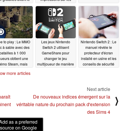
lancement de la
spécifications de la
console
console et les jeux
06/05/2025
06/04/2025
ee to play : Le MMO
Les jeux Nintendo
Nintendo Switch 2 : Le
c à sable avec des
Switch 2 utilisent
manuel révèle le
batailles à 1 000
GameShare pour
protecteur d'écran
oueurs obtient une
changer le jeu
installé en usine et les
émo Steam, mais
multijoueur de manière
conseils de sécurité
eulement pour une
unique
06/03/2025
06/03/2025
ow more articles
urte durée
06/03/2025
Next article
araît
De nouveaux indices émergent sur la
⟩
inent
véritable nature du prochain pack d'extension
des Sims 4
Add as a preferred
source on Google