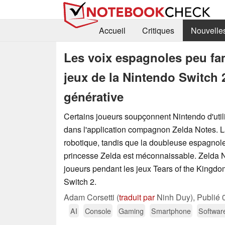
Accueil
Critiques
Nouvelle
Les voix espagnoles peu fam
jeux de la Nintendo Switch 
générative
Certains joueurs soupçonnent Nintendo d'utili
dans l'application compagnon Zelda Notes. L
robotique, tandis que la doubleuse espagnole
princesse Zelda est méconnaissable. Zelda N
joueurs pendant les jeux Tears of the Kingdom
Switch 2.
Adam Corsetti (
traduit par
Ninh Duy),
Publié
AI
Console
Gaming
Smartphone
Softwar