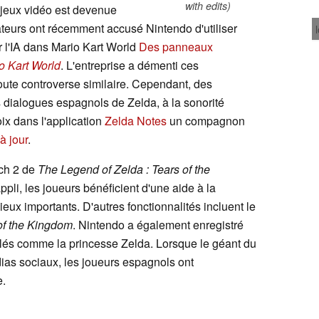
with edits)
jeux vidéo est devenue
teurs ont récemment accusé Nintendo d'utiliser
r l'IA dans Mario Kart World
Des panneaux
o Kart World
. L'entreprise a démenti ces
 toute controverse similaire. Cependant, des
 dialogues espagnols de Zelda, à la sonorité
ix dans l'application
Zelda Notes
un compagnon
à jour
.
tch 2 de
The Legend of Zelda : Tears of the
appli, les joueurs bénéficient d'une aide à la
ieux importants. D'autres fonctionnalités incluent le
of the Kingdom
. Nintendo a également enregistré
lés comme la princesse Zelda. Lorsque le géant du
dias sociaux, les joueurs espagnols ont
e.