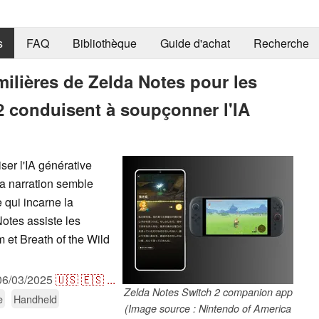
s
FAQ
Bibliothèque
Guide d'achat
Recherche
ilières de Zelda Notes pour les
2 conduisent à soupçonner l'IA
ser l'IA générative
a narration semble
 qui incarne la
otes assiste les
 et Breath of the Wild
06/03/2025
🇺🇸
🇪🇸
...
Zelda Notes Switch 2 companion app
e
Handheld
(Image source : Nintendo of America