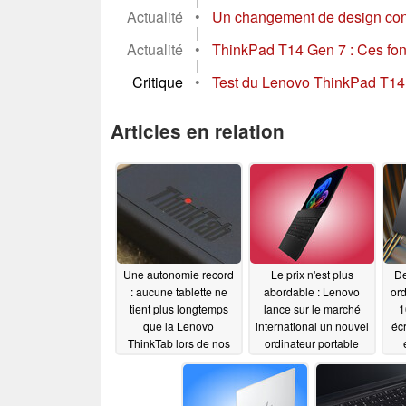
Actualité
•
Un changement de design cont
|
Actualité
•
ThinkPad T14 Gen 7 : Ces fonct
|
Critique
•
Test du Lenovo ThinkPad T14 
Articles en relation
Une autonomie record
Le prix n'est plus
De
: aucune tablette ne
abordable : Lenovo
ord
tient plus longtemps
lance sur le marché
1
que la Lenovo
international un nouvel
éc
ThinkTab lors de nos
ordinateur portable
tests
ThinkPad L16 doté
06/14/2026
d'une mémoire vive
pouvant atteindre 64