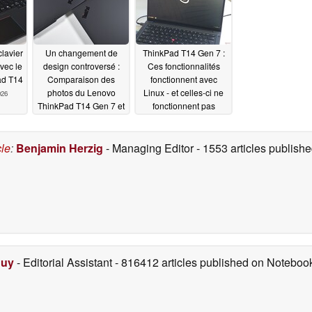
pour disque dur
06/03/2026
lavier
Un changement de
ThinkPad T14 Gen 7 :
avec le
design controversé :
Ces fonctionnalités
ad T14
Comparaison des
fonctionnent avec
photos du Lenovo
Linux - et celles-ci ne
026
ThinkPad T14 Gen 7 et
fonctionnent pas
T14 Gen 6
05/30/2026
05/28/2026
cle
:
Benjamin Herzig
- Managing Editor
- 1553 articles publis
Duy
- Editorial Assistant
- 816412 articles published on Notebo