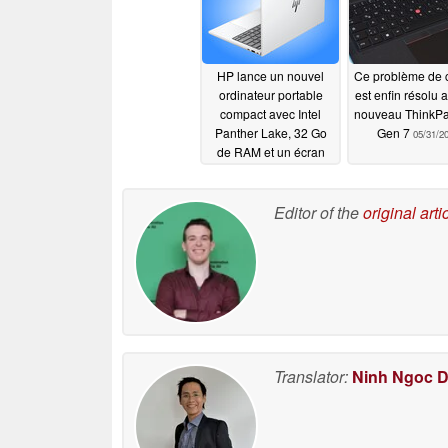
Go et de processeurs
AMD
06/04/2026
HP lance un nouvel
Ce problème de c
ordinateur portable
est enfin résolu 
compact avec Intel
nouveau ThinkP
Panther Lake, 32 Go
Gen 7
05/31/2
de RAM et un écran
800 nit
06/03/2026
Editor of the
original arti
Translator:
Ninh Ngoc 