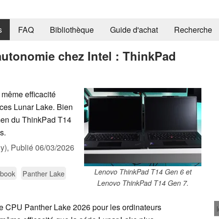
s
FAQ
Bibliothèque
Guide d'achat
Recherche
'autonomie chez Intel : ThinkPad
a même efficacité
uces Lunar Lake. Bien
amen du ThinkPad T14
s.
y),
Publié
06/03/2026
Lenovo ThinkPad T14 Gen 6 et
ebook
Panther Lake
Lenovo ThinkPad T14 Gen 7.
de CPU Panther Lake 2026 pour les ordinateurs