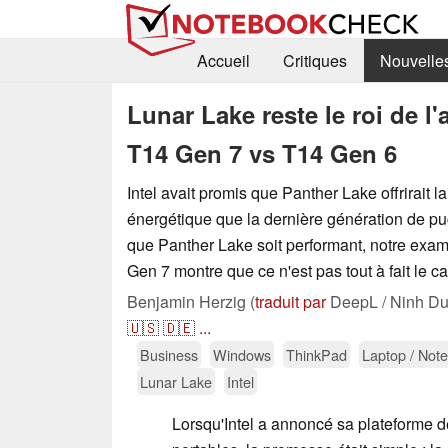
Accueil
Critiques
Nouvelle
Lunar Lake reste le roi de l
T14 Gen 7 vs T14 Gen 6
Intel avait promis que Panther Lake offrirait l
énergétique que la dernière génération de p
que Panther Lake soit performant, notre ex
Gen 7 montre que ce n'est pas tout à fait le ca
Benjamin Herzig (
traduit par
DeepL / Ninh Du
🇺🇸
🇩🇪
...
Business
Windows
ThinkPad
Laptop / Not
Lunar Lake
Intel
Lorsqu'Intel a annoncé sa plateforme 