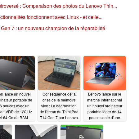
roversé : Comparaison des photos du Lenovo Thin...
ionnalités fonctionnent avec Linux - et celle...
Gen 7 : un nouveau champion de la réparabilité
ll lance un nouvel
Conséquence de la
Lenovo lance sur le
inateur portable de
crise de la mémoire
marché international
6 pouces avec un
vive : La dégradation
un nouvel ordinateur
ran VRR de 120 Hz
de l'écran du ThinkPad
portable léger de 14
et 64 Go de RAM
T14 Gen 7 par Lenovo
pouces doté d'une
autonomie de plus de
06/04/2026
06/04/2026
20 heures et d'un
double emplacement