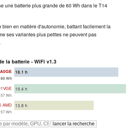
ise une batterie plus grande de 60 Wh dans le T14
 bien en matière d'autonomie, battant facilement la
 ses variantes plus petites ne peuvent pas
.
 la batterie - WiFi v1.3
0A0GE
18.1
h
, 60 Wh
01VGE
19.4
h
, 57 Wh
 6 AMD
13.8
h
, 57 Wh