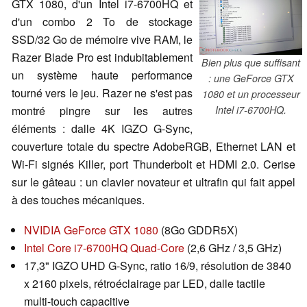
GTX 1080, d'un Intel i7-6700HQ et
d'un combo 2 To de stockage
SSD/32 Go de mémoire vive RAM, le
Razer Blade Pro est indubitablement
Bien plus que suffisant
un système haute performance
: une GeForce GTX
tourné vers le jeu. Razer ne s'est pas
1080 et un processeur
montré pingre sur les autres
Intel i7-6700HQ.
éléments : dalle 4K IGZO G-Sync,
couverture totale du spectre AdobeRGB, Ethernet LAN et
Wi-Fi signés Killer, port Thunderbolt et HDMI 2.0. Cerise
sur le gâteau : un clavier novateur et ultrafin qui fait appel
à des touches mécaniques.
NVIDIA GeForce GTX 1080
(8Go GDDR5X)
Intel Core i7-6700HQ Quad-Core
(2,6 GHz / 3,5 GHz)
17,3" IGZO UHD G-Sync, ratio 16/9, résolution de 3840
x 2160 pixels, rétroéclairage par LED, dalle tactile
multi-touch capacitive