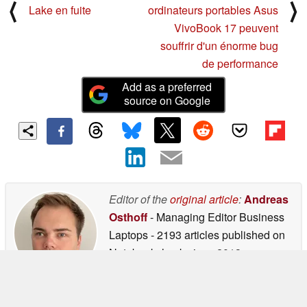
⟨
⟩
Lake en fuite
ordinateurs portables Asus
VivoBook 17 peuvent
souffrir d'un énorme bug
de performance
Add as a preferred
source on Google
Editor of the
original article
:
Andreas
Osthoff
- Managing Editor Business
Laptops
- 2193 articles published on
Notebookcheck
since 2013
contact me via:
LinkedIn