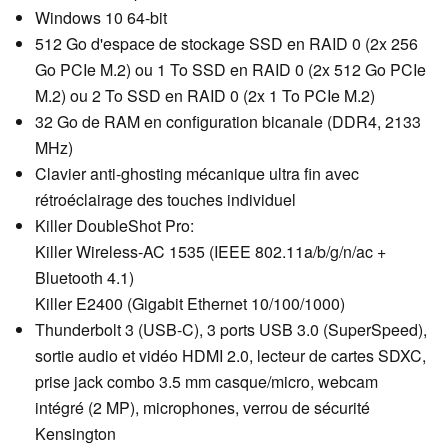
Windows 10 64-bit
512 Go d'espace de stockage SSD en RAID 0 (2x 256
Go PCIe M.2) ou 1 To SSD en RAID 0 (2x 512 Go PCIe
M.2) ou 2 To SSD en RAID 0 (2x 1 To PCIe M.2)
32 Go de RAM en configuration bicanale (DDR4, 2133
MHz)
Clavier anti-ghosting mécanique ultra fin avec
rétroéclairage des touches individuel
Killer DoubleShot Pro:
Killer Wireless-AC 1535 (IEEE 802.11a/b/g/n/ac +
Bluetooth 4.1)
Killer E2400 (Gigabit Ethernet 10/100/1000)
Thunderbolt 3 (USB-C), 3 ports USB 3.0 (SuperSpeed),
sortie audio et vidéo HDMI 2.0, lecteur de cartes SDXC,
prise jack combo 3.5 mm casque/micro, webcam
intégré (2 MP), microphones, verrou de sécurité
Kensington