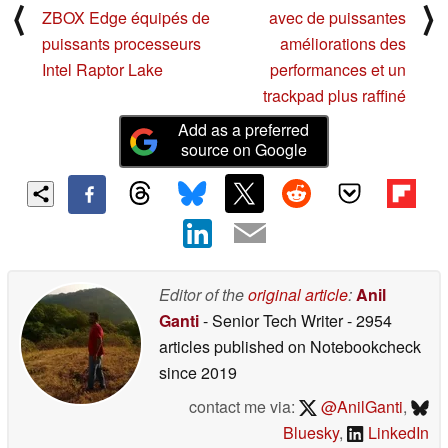
⟨
⟩
ZBOX Edge équipés de
avec de puissantes
puissants processeurs
améliorations des
Intel Raptor Lake
performances et un
trackpad plus raffiné
Add as a preferred
source on Google
Editor of the
original article
:
Anil
Ganti
- Senior Tech Writer
- 2954
articles published on Notebookcheck
since 2019
contact me via:
@AnilGanti
,
Bluesky
,
LinkedIn