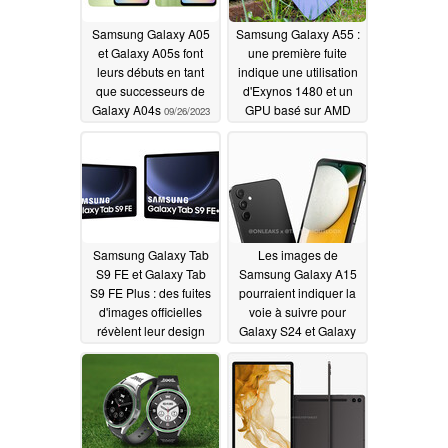
Samsung Galaxy A05
Samsung Galaxy A55 :
et Galaxy A05s font
une première fuite
leurs débuts en tant
indique une utilisation
que successeurs de
d'Exynos 1480 et un
Galaxy A04s
GPU basé sur AMD
09/26/2023
09/23/2023
Samsung Galaxy Tab
Les images de
S9 FE et Galaxy Tab
Samsung Galaxy A15
S9 FE Plus : des fuites
pourraient indiquer la
d'images officielles
voie à suivre pour
révèlent leur design
Galaxy S24 et Galaxy
S24 Plus
09/22/2023
09/21/2023