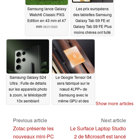
Samsung lance Galaxy
Les prix européens
Watch6 Classic PXG
des tablettes Samsung
Edition en 43 mm et 47
Galaxy Tab S9 FE et
mm
Galaxy Tab S9 FE Plus
09/21/2023
moins chères ont fuité
en ligne
09/21/2023
Samsung Galaxy S24
Le Google Tensor G4
Ultra : Fuite de détails
sera fabriqué sur le
sur les appareils photo
nœud 4LPP+ de
à zoom, le téléobjectif
Samsung avec le
10x semblant
même GPU et des
Show more articles
abandonné
cœurs de CPU plus
09/19/2023
récents
09/19/2023
Previous article
Next article
Zotac présente les
Le Surface Laptop Studio
nouveaux mini-PC
2 de Microsoft est lancé